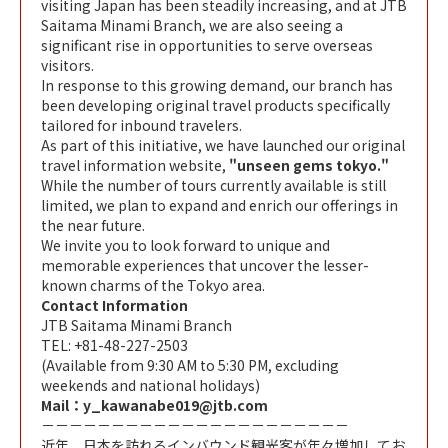
visiting Japan has been steadily increasing, and at JTB
Saitama Minami Branch, we are also seeing a
significant rise in opportunities to serve overseas
visitors.
In response to this growing demand, our branch has
been developing original travel products specifically
tailored for inbound travelers.
As part of this initiative, we have launched our original
travel information website,
"unseen gems tokyo."
While the number of tours currently available is still
limited, we plan to expand and enrich our offerings in
the near future.
We invite you to look forward to unique and
memorable experiences that uncover the lesser-
known charms of the Tokyo area.
Contact Information
JTB Saitama Minami Branch
TEL: +81-48-227-2503
(Available from 9:30 AM to 5:30 PM, excluding
weekends and national holidays)
Mail：y_kawanabe019@jtb.com
－－－－－－－－－－－－－－－－－－－－－－
近年、日本を訪れるインバウンド観光客が年々増加してお