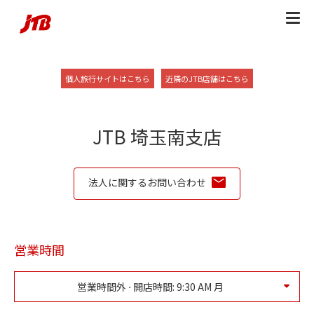
Skip to content
Return to Nav
Link Opens in New Tab
Link Opens in New
個人旅行サイトはこちら
近隣のJTB店舗はこちら
JTB 埼玉南支店
法人に関するお問い合わせ
営業時間
営業時間外 ⋅ 開店時間:
9:30 AM
月