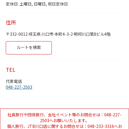
Day of the Week
Hours
土曜日
定休日
定休日: 土曜日, 日曜日, 祝日定休日
日曜日
定休日
月曜日
9:30 AM
-
5:30 PM
火曜日
9:30 AM
-
5:30 PM
住所
水曜日
9:30 AM
-
5:30 PM
木曜日
9:30 AM
-
5:30 PM
332-0012
埼玉県
川口市
本町4-3-2
明邦川口第8ビル4階
金曜日
9:30 AM
-
5:30 PM
Link Opens in New Tab
ルートを検索
TEL
代表電話
048-227-2503
社員旅行や団体旅行、会社イベント等のお問合せは：048-227-
2503へお願いいたします。
個人旅行、JTB川口店に関するお問合せは：048-233-3316へお