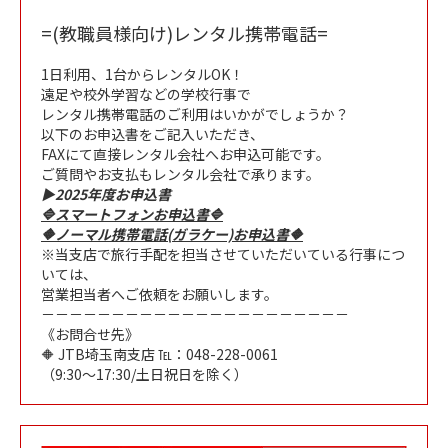
=(教職員様向け)レンタル携帯電話=
1日利用、1台からレンタルOK！
遠足や校外学習などの学校行事で
レンタル携帯電話のご利用はいかがでしょうか？
以下のお申込書をご記入いただき、
FAXにて直接レンタル会社へお申込可能です。
ご質問やお支払もレンタル会社で承ります。
▶2025年度お申込書
🔷スマートフォンお申込書🔷
🔶ノーマル携帯電話(ガラケー)お申込書🔶
※当支店で旅行手配を担当させていただいている行事につ
いては、
営業担当者へご依頼をお願いします。
－－－－－－－－－－－－－－－－－－－－－－
《お問合せ先》
🔶 JTB埼玉南支店 ℡：048-228-0061
（9:30～17:30/土日祝日を除く）