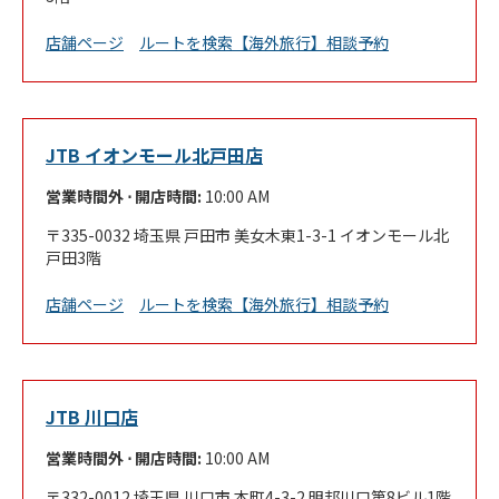
Link Opens in New Tab
店舗ページ
ルートを検索
【海外旅行】相談予約
JTB イオンモール北戸田店
営業時間外 ⋅ 開店時間:
10:00 AM
335-0032
埼玉県
戸田市
美女木東1-3-1
イオンモール北
戸田3階
Link Opens in New Tab
店舗ページ
ルートを検索
【海外旅行】相談予約
JTB 川口店
営業時間外 ⋅ 開店時間:
10:00 AM
332-0012
埼玉県
川口市
本町4-3-2
明邦川口第8ビル1階