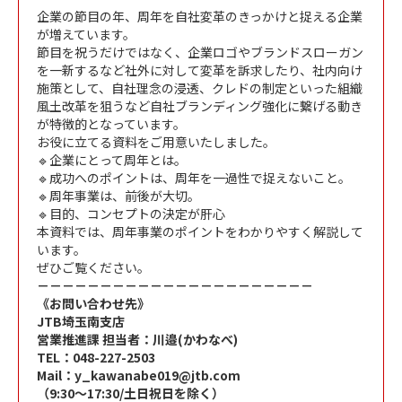
企業の節目の年、周年を自社変革のきっかけと捉える企業
が増えています。
節目を祝うだけではなく、企業ロゴやブランドスローガン
を一新するなど社外に対して変革を訴求したり、社内向け
施策として、自社理念の浸透、クレドの制定といった組織
風土改革を狙うなど自社ブランディング強化に繋げる動き
が特徴的となっています。
お役に立てる資料をご用意いたしました。
🔹企業にとって周年とは。
🔹成功へのポイントは、周年を一過性で捉えないこと。
🔹周年事業は、前後が大切。
🔹目的、コンセプトの決定が肝心
本資料では、周年事業のポイントをわかりやすく解説して
います。
ぜひご覧ください。
－－－－－－－－－－－－－－－－－－－－－－
《お問い合わせ先》
JTB埼玉南支店
営業推進課 担当者：川邉(かわなべ)
TEL：048-227-2503
Mail：y_kawanabe019@jtb.com
（9:30～17:30/土日祝日を除く）