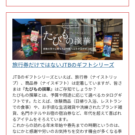
Link Op
旅行券だけではないJTBのギフトシリーズ
JTBのギフトシリーズといえば、旅行券（ナイストリッ
プ）、商品券（ナイスギフト）は定着していますが、皆さ
まは『
たびもの撰華
』はご存知でしょうか？
たびもの撰華とは、予算や用途に応じて選べるカタログギ
フトです。たとえば、体験商品（日帰り入浴、レストラン
での食事）や、お手頃な生活雑貨や洗練されたブランド雑
貨、名門ホテルやお宿の宿泊券など、年代を超えて喜ばれ
るアイテムをそろえています。
これからの訪れる年末年始や春先までの時期というのは、
なにかと感謝や労いのお気持ちを交わす機会が多くなる季