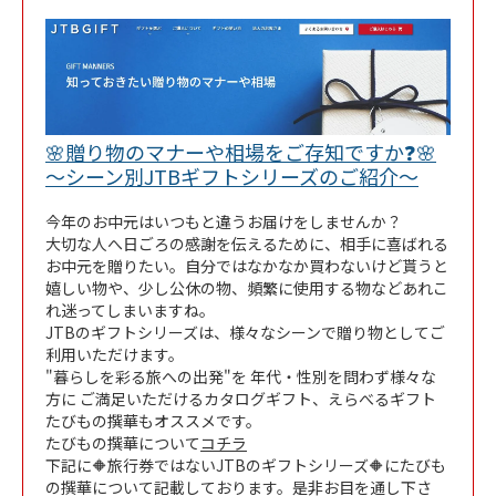
🌸贈り物のマナーや相場をご存知ですか❓🌸
Link Op
～シーン別JTBギフトシリーズのご紹介～
今年のお中元はいつもと違うお届けをしませんか？
大切な人へ日ごろの感謝を伝えるために、相手に喜ばれる
お中元を贈りたい。自分ではなかなか買わないけど貰うと
嬉しい物や、少し公休の物、頻繁に使用する物などあれこ
れ迷ってしまいますね。
JTBのギフトシリーズは、様々なシーンで贈り物としてご
利用いただけます。
"暮らしを彩る旅への出発"を 年代・性別を問わず様々な
方に ご満足いただけるカタログギフト、えらべるギフト
たびもの撰華もオススメです。
たびもの撰華について
コチラ
下記に🔶旅行券ではないJTBのギフトシリーズ🔶にたびも
の撰華について記載しております。是非お目を通し下さ