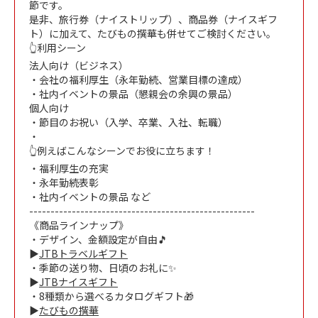
節です。
是非、旅行券（ナイストリップ）、商品券（ナイスギフ
ト）に加えて、たびもの撰華も併せてご検討ください。
👆利用シーン
法人向け（ビジネス）
・会社の福利厚生（永年勤続、営業目標の達成）
・社内イベントの景品（懇親会の余興の景品）
個人向け
・節目のお祝い（入学、卒業、入社、転職）
・
👆例えばこんなシーンでお役に立ちます！
・福利厚生の充実
・永年勤続表彰
・社内イベントの景品 など
-----------------------------------------------------
《商品ラインナップ》
・デザイン、金額設定が自由🎵
▶
JTBトラベルギフト
・季節の送り物、日頃のお礼に✨
▶
JTBナイスギフト
・8種類から選べるカタログギフト🎁
▶
たびもの撰華