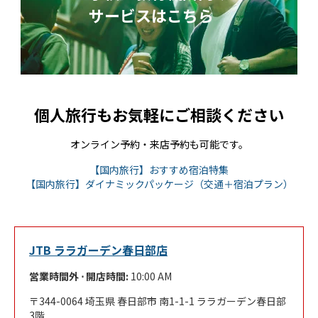
サービスはこちら
個人旅行もお気軽にご相談ください
オンライン予約・来店予約も可能です。
Link Opens in New
【国内旅行】おすすめ宿泊特集
Link 
【国内旅行】ダイナミックパッケージ（交通＋宿泊プラン）
JTB ララガーデン春日部店
営業時間外 ⋅ 開店時間:
10:00 AM
344-0064
埼玉県
春日部市
南1-1-1
ララガーデン春日部
3階