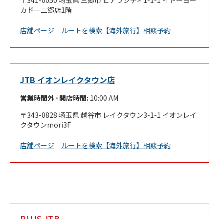
341-0050
埼玉県
三郷市
ピアラシティ1-1-1
イトーヨー
カドー三郷店1階
Link Opens in New Tab
店舗ページ
ルートを検索
【海外旅行】相談予約
JTB イオンレイクタウン店
営業時間外 ⋅ 開店時間:
10:00 AM
343-0828
埼玉県
越谷市
レイクタウン3-1-1
イオンレイ
クタウンmori3F
Link Opens in New Tab
店舗ページ
ルートを検索
【海外旅行】相談予約
PLUS JTB