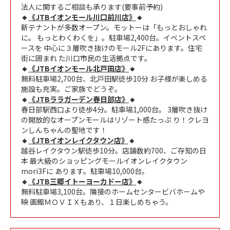
法人に関するご相談も承ります(要事前予約)
🔸
《JTBイオンモール川口前川店》
🔸
新テナントが多数オープン。モットーは「もっとおしゃれ
に。 もっとわくわくを」。駐車場2,400台。イベントスペ
ースを 中心に３層吹き抜けのモール2Fにあります。住宅
街に囲まれ た川口市民の生活拠点です。
🔸
《JTBイオンモール北戸田店》
🔸
無料駐車場2,700台、北戸田駅徒歩10分 お子様が楽しめる
施設も充実。ご家族でどうぞ。
🔸
《JTBララガーデン春日部店》
🔸
春日部駅西口より徒歩4分。駐車場1,000台。 3層吹き抜け
の開放的なオープンモールはリゾート感たっぷ り！クレヨ
ンしんちゃんの聖地です！
🔸
《JTBイオンレイクタウン店》
🔸
越谷レイクタウン駅徒歩10分。店舗数約700、ご存知の日
本 最大級のショッピングモールイオンレイクタウン
mori3Fに あります。駐車場10,000台。
🔸
《JTB三郷イトーヨーカドー店》
🔸
無料駐車場3,100台。隣接のホームセンタービバホームや
映 画館ＭＯＶＩＸもあり、１日楽しめちゃう。