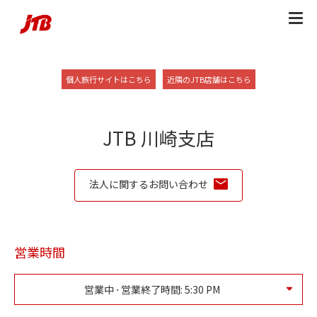
Skip to content
Return to Nav
Link Opens in New Tab
Link Opens in New
個人旅行サイトはこちら
近隣のJTB店舗はこちら
JTB 川崎支店
法人に関するお問い合わせ
営業時間
営業中 ⋅ 営業終了時間:
5:30 PM