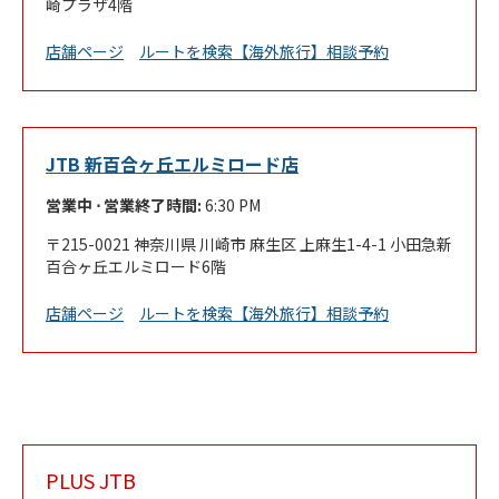
崎プラザ4階
Link Opens in New Tab
店舗ページ
ルートを検索
【海外旅行】相談予約
JTB 新百合ヶ丘エルミロード店
営業中 ⋅ 営業終了時間:
6:30 PM
215-0021
神奈川県
川崎市
麻生区
上麻生1-4-1
小田急新
百合ヶ丘エルミロード6階
Link Opens in New Tab
店舗ページ
ルートを検索
【海外旅行】相談予約
PLUS JTB