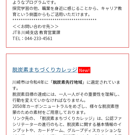
ようなプログラムです。
探究学習の他、職業を身近に感じることから、キャリア教
育という側面からもご活用いただけます。
****************************************
＜＜お問い合わせ先＞＞
JTB 川崎支店 教育営業課
TEL：044-233-4561
Link Opens in New Tab
脱炭素まちづくりカレッジ
New!
川崎市は令和4年に「
脱炭素先行地域
」に選定されていま
す。
脱炭素目標の達成には、一人一人がその重要性を理解し、
行動を変えていかなければなりません。
2050年カーボンニュートラルをめざし、様々な脱炭素啓
蒙のための素材をご用意しております。
リンク先の、「脱炭素まちづくりカレッジ」は、公認ファ
シリテーターの進行のもと、脱炭素に関する基本情報のイ
ンプットや、カードゲーム、グループディスカッションな