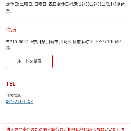
Day of the Week
Hours
月曜日
9:30 AM
-
5:30 PM
定休日: 土曜日, 日曜日, 祝日定休日補足: 12/30,12/31,1/2,1/3は休
火曜日
9:30 AM
-
5:30 PM
業
水曜日
9:30 AM
-
5:30 PM
木曜日
9:30 AM
-
5:30 PM
金曜日
9:30 AM
-
5:30 PM
住所
土曜日
定休日
日曜日
定休日
210-0007
神奈川県
川崎市
川崎区
駅前本町10-5
クリエ川崎7
階
Link Opens in New Tab
ルートを検索
TEL
代表電話
044-211-1153
法人専門支店のため個人旅行のご相談は各店舗へお願いいたしま