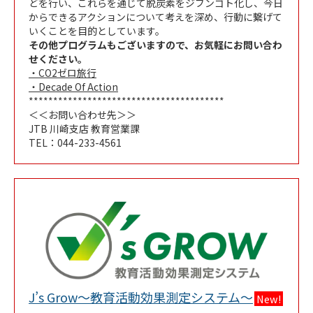
どを行い、これらを通じて脱炭素をジブンゴト化し、今日
からできるアクションについて考えを深め、行動に繋げて
いくことを目的としています。
その他プログラムもございますので、お気軽にお問い合わ
せください。
・CO2ゼロ旅行
・Decade Of Action
****************************************
＜＜お問い合わせ先＞＞
JTB 川崎支店 教育営業課
TEL：044-233-4561
Link Open
J’s Grow～教育活動効果測定システム～
New!