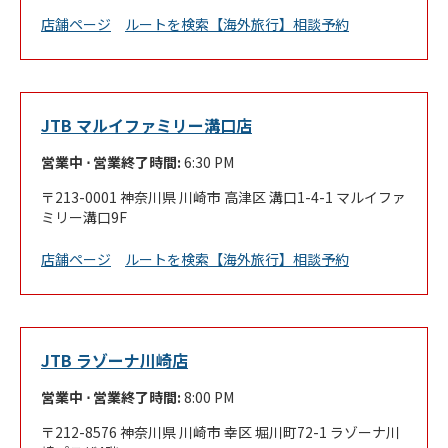
Link Opens in New Tab
店舗ページ
ルートを検索
【海外旅行】相談予約
JTB マルイファミリー溝口店
営業中 ⋅ 営業終了時間:
6:30 PM
213-0001
神奈川県
川崎市
高津区
溝口1-4-1
マルイファ
ミリー溝口9F
Link Opens in New Tab
店舗ページ
ルートを検索
【海外旅行】相談予約
JTB ラゾーナ川崎店
営業中 ⋅ 営業終了時間:
8:00 PM
212-8576
神奈川県
川崎市
幸区
堀川町72-1
ラゾーナ川