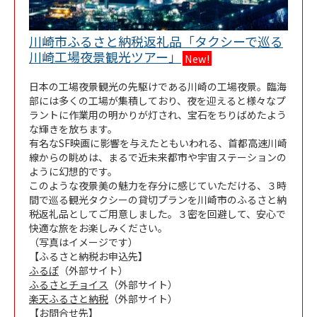
川崎市ふるさと納税返礼品「タクシーで巡る
Link Opens in New Tab
川崎工場夜景観光ツアー」
New!
日本の工場夜景観光の先駆けである川崎の工場夜景。臨海
部には多くの工場が集積しており、夜を迎えると様々なプ
ラントに作業用の明かりが灯され、宝石をちりばめたよう
な輝きを放ちます。
有名なSF映画に影響を与えたともいわれる、首都高速川崎
線からの眺めは、まるで近未来都市や宇宙ステーションの
ように幻想的です。
このような夜景美の魅力を存分に感じていただける、３時
間で巡る観光タクシーの貸切プランを川崎市のふるさと納
税返礼品としてご用意しました。３密を回避して、安心で
快適な旅をお楽しみください。
（写真はイメージです）
【ふるさと納税お申込先】
ふるぽ
（外部サイト）
ふるさとチョイス
（外部サイト）
楽天ふるさと納税
（外部サイト）
【お問合せ先】