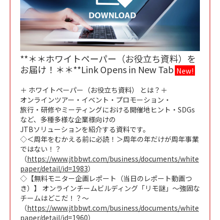
**＊＊ホワイトペーパー（お役立ち資料）を
お届け！＊＊**Link Opens in New Tab
New!
＋ ホワイトペーパー（お役立ち資料） とは？＋
オンラインツアー・イベント・プロモーション・
旅行・研修やミーティングにおける開催地ヒント・SDGs
など、多種多様な企業様向けの
JTBソリューションを紹介する資料です。
◇＜周年をむかえる前に必読！＞周年の年だけが周年事業
ではない！？
（
https://www.jtbbwt.com/business/documents/white
paper/detail/id=1983
）
◇【無料モニター企画レポート（当日のレポート動画つ
き）】 オンラインチームビルディング「リモ謎」～強固な
チームはどこだ！？～
（
https://www.jtbbwt.com/business/documents/white
paper/detail/id=1960
）