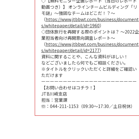
◇【無料モニター企画レポート（当日のレポート
動画つき）】 オンラインチームビルディング「リ
モ謎」～強固なチームはどこだ！？～
（
https://www.jtbbwt.com/business/document
s/whitepaper/detail/id=1960
）
◇団体旅行を再開する際のポイントは？ ～2022企
業担当者向け再開意向調査レポート～
（
https://www.jtbbwt.com/business/document
s/whitepaper/detail/id=2177
）
資料に関することや、こんな資料がほしい！
などございましたら何でもご相談ください。
※タイトルをクリックいただくと詳細をご確認い
ただけます
ーーーーーーーーーーーーーーーーーーーーーー
【お問い合わせはコチラ！】
JTB川崎支店
担当：営業課
☏：044-211-1153（09:30～17:30／土日祝休）