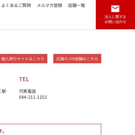
よくあるご質問
メルマガ登録
店舗一覧
法人に関する
お問い合わせ
Link Opens in New Tab
Link Opens in New T
個人旅行サイトはこちら
近隣のJTB店舗はこちら
TEL
区
駅
代表電話
044-211-1153
す。