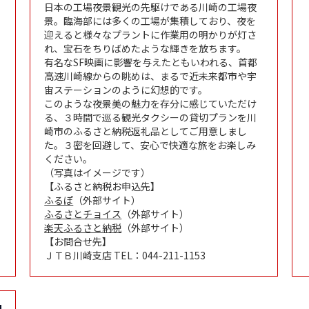
日本の工場夜景観光の先駆けである川崎の工場夜
景。臨海部には多くの工場が集積しており、夜を
迎えると様々なプラントに作業用の明かりが灯さ
れ、宝石をちりばめたような輝きを放ちます。
有名なSF映画に影響を与えたともいわれる、首都
高速川崎線からの眺めは、まるで近未来都市や宇
宙ステーションのように幻想的です。
このような夜景美の魅力を存分に感じていただけ
る、３時間で巡る観光タクシーの貸切プランを川
崎市のふるさと納税返礼品としてご用意しまし
た。３密を回避して、安心で快適な旅をお楽しみ
ください。
（写真はイメージです）
【ふるさと納税お申込先】
ふるぽ
（外部サイト）
ふるさとチョイス
（外部サイト）
楽天ふるさと納税
（外部サイト）
【お問合せ先】
ＪＴＢ川崎支店 TEL：044-211-1153