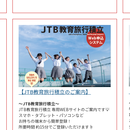
Link Opens in N
【JTB教育旅行積立のご案内】
～JTB教育旅行積立～
JTB教育旅行積立 専用WEBサイトのご案内です💡
スマホ・タブレット・パソコンなど
お持ちの端末から簡単登録！
所要時間 約15分でご登録いただけます☝