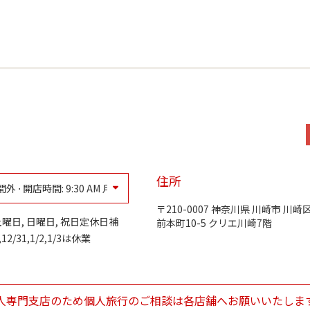
間
住所
外 ⋅ 開店時間:
9:30 AM
月
210-0007
神奈川県
川崎市
川崎
 the Week
Hours
定休日
土曜日, 日曜日, 祝日定休日補
前本町10-5
クリエ川崎7階
定休日
0,12/31,1/2,1/3は休業
9:30 AM
-
5:30 PM
9:30 AM
-
5:30 PM
9:30 AM
-
5:30 PM
9:30 AM
-
5:30 PM
人専門支店のため個人旅行のご相談は各店舗へお願いいたしま
9:30 AM
-
5:30 PM