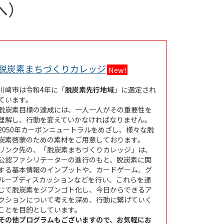
へ）
Link Opens in New Tab
脱炭素まちづくりカレッジ
New!
川崎市は令和4年に「
脱炭素先行地域
」に選定され
ています。
脱炭素目標の達成には、一人一人がその重要性を
理解し、行動を変えていかなければなりません。
2050年カーボンニュートラルをめざし、様々な脱
炭素啓蒙のための素材をご用意しております。
リンク先の、「脱炭素まちづくりカレッジ」は、
公認ファシリテーターの進行のもと、脱炭素に関
する基本情報のインプットや、カードゲーム、グ
ループディスカッションなどを行い、これらを通
じて脱炭素をジブンゴト化し、今日からできるア
クションについて考えを深め、行動に繋げていく
ことを目的としています。
その他プログラムもございますので、お気軽にお