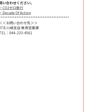
問い合わせください。
・CO2ゼロ旅行
・Decade Of Action
****************************************
＜＜お問い合わせ先＞＞
JTB 川崎支店 教育営業課
TEL：044-233-4561