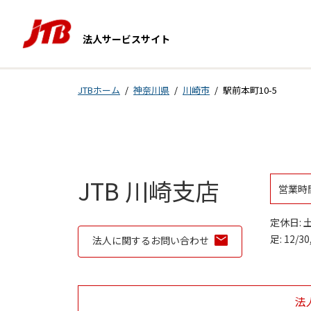
Skip to content
法人サービスサイト
Return to Nav
JTBホーム
神奈川県
川崎市
駅前本町10-5
営業時
JTB 川崎支店
営業時間
Day of
土曜日
定休日: 
日曜日
足: 12/3
法人に関するお問い合わせ
月曜日
火曜日
水曜日
木曜日
金曜日
法