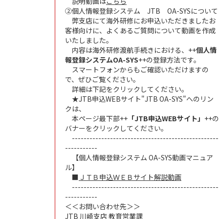
説明動画は
こちら
➁個人情報登録システム JTB OA-SYSについて
弊支店にて海外研修にお申込いただきましたお
客様向けに、よくあるご質問について動画を作成
いたしました。
内容は海外研修渡航手続きにおける、++
個人情
報登録システムOA-SYS
++の登録方法です。
スマートフォンからもご確認いただけますの
で、ぜひご覧ください。
詳細は下記をクリックしてください。
★JTB申込WEBサイト"JTB OA-SYS"へのリン
クは、
本ページ最下部++
「JTB申込WEBサイト」
++の
バナーをクリックしてください。
--------------------------------------------------
-----------
【個人情報登録システム OA-SYS動画マニュア
ル】
■
ＪＴＢ申込ＷＥＢサイト解説動画
--------------------------------------------------
-----------
＜＜お問い合わせ先＞＞
JTB 川崎支店 教育営業課