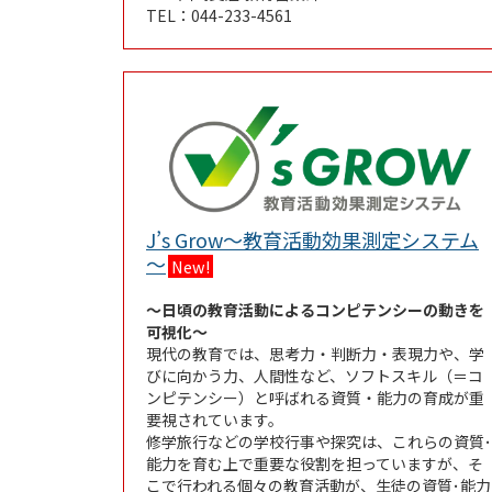
TEL：044-233-4561
J’s Grow～教育活動効果測定システム
Link Opens in New Tab
～
New!
～日頃の教育活動によるコンピテンシーの動きを
可視化～
現代の教育では、思考力・判断力・表現力や、学
びに向かう力、人間性など、ソフトスキル（＝コ
ンピテンシー）と呼ばれる資質・能力の育成が重
要視されています。
修学旅行などの学校行事や探究は、これらの資質･
能力を育む上で重要な役割を担っていますが、そ
こで行われる個々の教育活動が、生徒の資質･能力