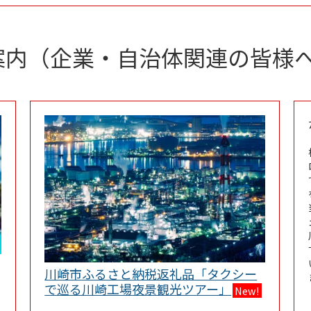
案内（企業・自治体関連の皆様
Opens in New Tab
川崎市ふるさと納税返礼品「タクシー
Link Opens i
で巡る川崎工場夜景観光ツアー」
New!