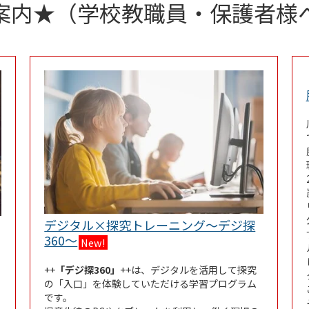
案内★（学校教職員・保護者様
デジタル×探究トレーニング～デジ探
Link Opens in New Tab
360～
New!
++
「デジ探360」
++は、デジタルを活用して探究
の「入口」を体験していただける学習プログラム
です。