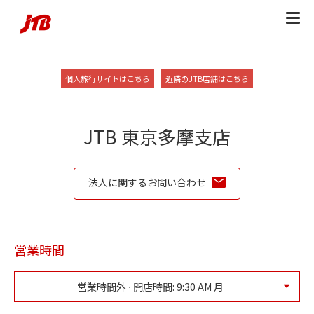
Skip to content
Return to Nav
Link Opens in New Tab
Link Opens in New
個人旅行サイトはこちら
近隣のJTB店舗はこちら
JTB 東京多摩支店
法人に関するお問い合わせ
営業時間
営業時間外 ⋅ 開店時間:
9:30 AM
月