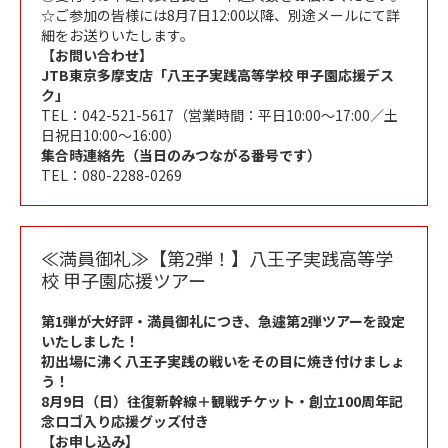
☆ご参加の皆様には8月7日12:00以降、別途メールにて詳
細をお送りいたします。
【お問い合わせ】
JTB東京多摩支店「八王子実践高等学校 甲子園応援デス
ク」
TEL：042-521-5617（営業時間：平日10:00～17:00／土
日祝日10:00～16:00）
集合時連絡先（当日のみつながる番号です）
TEL：080-2288-0269
≪満員御礼≫【第2弾！】八王子実践高等学
校 甲子園応援ツアー
第1弾が大好評・満員御礼につき、急遽第2弾ツアーを設定
いたしました！
初出場に沸く八王子実践の戦いをその目に焼き付けましょ
う！
8月9日（日）往復新幹線＋観戦チケット・創立100周年記
念ロゴ入り応援グッズ付き
【お申し込み】