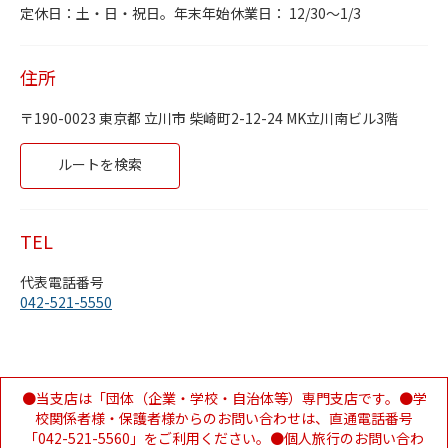
Day of the Week
Hours
日曜日
定休日
定休日：土・日・祝日。年末年始休業日： 12/30～1/3
月曜日
9:30 AM
-
5:30 PM
火曜日
9:30 AM
-
5:30 PM
水曜日
9:30 AM
-
5:30 PM
住所
木曜日
9:30 AM
-
5:30 PM
金曜日
9:30 AM
-
5:30 PM
190-0023
東京都
立川市
柴崎町2-12-24
MK立川南ビル3階
土曜日
定休日
Link Opens in New Tab
ルートを検索
TEL
代表電話番号
042-521-5550
●当支店は「団体（企業・学校・自治体等）専門支店です。●学
校関係者様・保護者様からのお問い合わせは、直通電話番号
「042-521-5560」をご利用ください。●個人旅行のお問い合わ