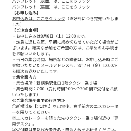
パンフレット（表面）は、ここをクリック
パンフレット（裏面）は、ここをクリック
【お申し込み】
お申込みは、ここをクリック
（※好評につき完売いたしま
した）
【ご注意事項】
・お申し込みは8月8日（土）12:00まで。
・定員に達し次第、早期に締め切らせていただく場合がご
ざいます。確実な参加をご希望の方は、お早めのお手続き
をお願いいたします。
・当日の集合時間、場所などの詳細は、お申し込み時にご
登録いただいたメールアドレスへ、8月7日（金）12:00か
ら順次お送りいたします。
☆集合案内☆
・集合場所：新横浜駅北口 1階タクシー乗り場
・集合時間：7:00（受付時間7:00～7:30の間で受付をお願
いいたします）
≪ご集合場所までの行き方≫
①新横浜駅【北改札】を出場後、右手前方のエスカレータ
ーを降りてください。
②エスカレーターを降りた先のタクシー乗り場付近の「専
用デスク」。
③受付時は申込代表者氏名・申込人数をお伝えください。