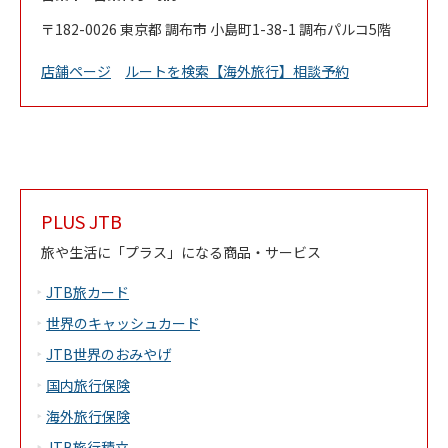
182-0026
東京都
調布市
小島町1-38-1
調布パルコ5階
Link Opens in New Tab
店舗ページ
ルートを検索
【海外旅行】相談予約
PLUS JTB
旅や生活に「プラス」になる商品・サービス
JTB旅カード
世界のキャッシュカード
JTB世界のおみやげ
国内旅行保険
海外旅行保険
JTB旅行積立