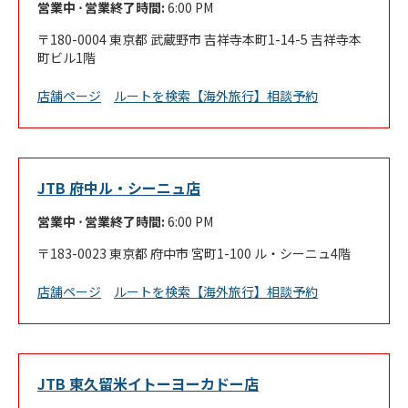
営業中 ⋅ 営業終了時間:
6:00 PM
180-0004
東京都
武蔵野市
吉祥寺本町1-14-5
吉祥寺本
町ビル1階
Link Opens in New Tab
店舗ページ
ルートを検索
【海外旅行】相談予約
JTB 府中ル・シーニュ店
営業中 ⋅ 営業終了時間:
6:00 PM
183-0023
東京都
府中市
宮町1-100
ル・シーニュ4階
Link Opens in New Tab
店舗ページ
ルートを検索
【海外旅行】相談予約
JTB 東久留米イトーヨーカドー店