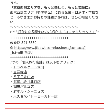
ます。
「東京西部エリアを、もっと楽しく、もっと笑顔に」
東京西部エリア（多摩地区）にある企業・自治体・学校な
ど、みなさまがお持ちの課題があれば、ぜひご相談くださ
い。
～～～～～～～～～～～～～～～～～～～～
👉**
JTB東京多摩支店のご紹介は「ココをクリック！」
**
++++++++++++++++++++++++++++++
☎ 042-521-5550
📩
https://www.jtbbwt.com/business/contact/?
_fsi=nlBfMi1U
++++++++++++++++++++++++++++++
7つの「個人旅行店舗」は以下をクリック！
・
トラベルゲート立川
・
吉祥寺店
・
八王子北口店
・
武蔵小金井北口店
・
調布パルコ店
・
府中ル・シーニュ店
・
東久留米イトーヨーカドー店