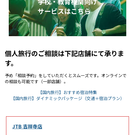
学校・教育機関向け
サービスはこちら
個人旅行のご相談は下記店舗にて承りま
す。
予め「相談予約」をしていただくとスムーズです。オンラインで
の相談も可能です（一部店舗）。
Link Opens in New
【国内旅行】おすすめ宿泊特集
Link 
【国内旅行】ダイナミックパッケージ（交通＋宿泊プラン）
JTB 吉祥寺店