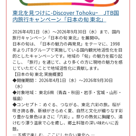
東北を見つけに-Discover Tohokuｰ JTB国
Link Opens 
内旅行キャンペーン「日本の旬 東北」
2026年4月1日（水）～2026年9月30日（水）まで、国内
旅行キャンペーン「日本の旬 東北」を展開中。
日本の旬は、「日本の魅力の再発見」をテーマに、1998
年よりJTBグループで実施している国内観光地活性化を目
的としたキャンペーンです。地域の「旬」の魅力を掘り起
こし、「旅行」を通じて、より多くの方に現地の魅力を感
じていただくことで地域活性化に貢献します。
【日本の旬 東北 実施概要】
◆開催期間： 2026年4月1日（水）～2026年9月30日
（水）
◆対象地域： 東北6県（青森・秋田・岩手・宮城・山形・
福島）
◆コンセプト： めぐる、つながる、東北 六彩の旅。桜が
咲き誇る春、新緑がきらめく夏、自然と文化が織りなす彩
り豊かな景色はまさに「六彩」。祭りの熱気に胸躍り、湯
けむり漂う温泉で心を癒し、郷土料理の深い味わいに舌
鼓。
― 五感で楽しむ、ここにしかない東北へ ―