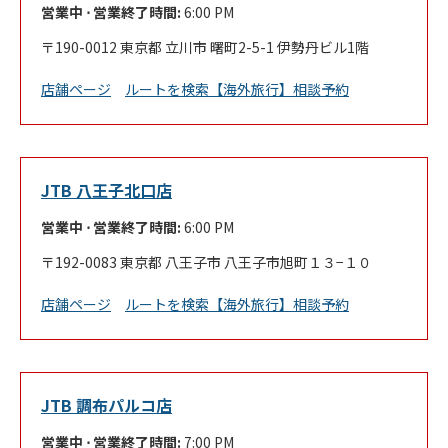
営業中 ⋅ 営業終了時間:
6:00 PM
190-0012
東京都
立川市
曙町2-5-1
伊勢丹ビル1階
Link Opens in New Tab
店舗ページ
ルートを検索
【海外旅行】相談予約
JTB 八王子北口店
営業中 ⋅ 営業終了時間:
6:00 PM
192-0083
東京都
八王子市
八王子市旭町１３−１０
Link Opens in New Tab
店舗ページ
ルートを検索
【海外旅行】相談予約
JTB 調布パルコ店
営業中 ⋅ 営業終了時間:
7:00 PM