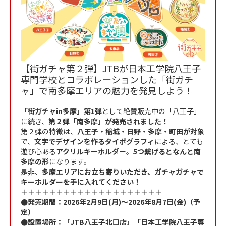
【街ガチャ第２弾】JTBが日本工学院八王子
専門学校とコラボレーションした「街ガチ
ャ」で南多摩エリアの魅力を発見しよう！
「街ガチャin多摩」第1弾
として絶賛販売中の「八王子」
に続き、
第２弾「南多摩」が発売されました！
第２弾の特徴は、
八王子・稲城・日野・多摩・町田が対象
で、
文字でデザインを作るタイポグラフィ
による、とても
遊び心ある
アクリルキーホルダー
。
5つ繋げるとなんと南
多摩の形
になります。
是非、
多摩エリアにお立ち寄りいただき、ガチャガチャで
キーホルダーを手に入れてください！
＋＋＋＋＋＋＋＋＋＋＋＋＋＋＋＋＋＋＋＋
●発売期間：2026年2月9日(月)～2026年8月7日(金)（予
定）
●設置場所：「JTB八王子北口店」「日本工学院八王子専