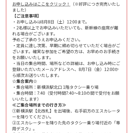
お申し込みはここをクリック！
（※好評につき完売いたし
ました）
【ご注意事項】
・お申し込みは8月8日（土）12:00まで。
・2名様以上でお申込みいただいても、新幹線の座席が離
れる場合がございます。
予めご了承のうえお申込みください。
・定員に達し次第、早期に締め切らせていただく場合がご
ざいます。確実な参加をご希望の方は、お早めのお手続き
をお願いいたします。
・当日の集合時間、場所などの詳細は、お申し込み時にご
登録いただいたメールアドレスへ、8月7日（金）12:00か
ら順次お送りいたします。
☆集合案内☆
・集合場所：新横浜駅北口 1階タクシー乗り場
・集合時間：7:40（受付時間7:40～8:10の間で受付をお願
いいたします）
≪ご集合場所までの行き方≫
①新横浜駅【北改札】を出場後、右手前方のエスカレータ
ーを降りてください。
②エスカレーターを降りた先のタクシー乗り場付近の「専
用デスク」。