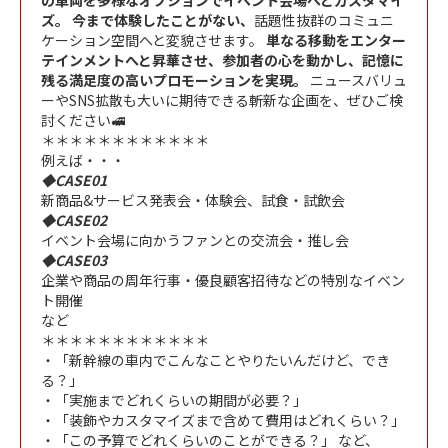
の車両を多様なオプションでイベント会場へとカスタマイ
ズ。 今まで体験したことがない、
話題性抜群のコミュニ
ケーション空間へと変貌
させます。
単なる移動をエンター
テインメントへと昇華させ、参加者の心を動かし、
記憶に
残る満足度の高いプロモーションを実現。
ニュースバリュ
ーやSNS拡散も大いに期待できる斬新な企画を、ぜひご検
討ください🚅
＊＊＊＊＊＊＊＊＊＊＊＊
例えば・・・
◆CASE01
新商品&サービス発表会・体験会、試食・試飲会
◆CASE02
イベント会場に向かうファンとの交流会・推し会
◆CASE03
企業や商品の周年行事・優良顧客招待などの特別なイベン
ト開催
など
＊＊＊＊＊＊＊＊＊＊＊＊
・「新幹線の車内でこんなことやりたいんだけど、でき
る？」
・「実施までどれくらいの期間が必要？」
・「装飾やカスタマイズまで含めて費用はどれくらい？」
・「この予算でどれくらいのことができる？」 など、