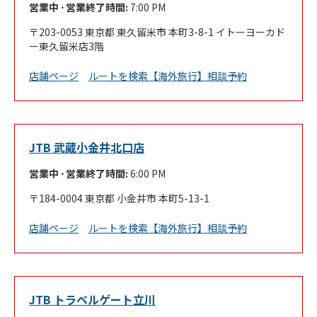
営業中 ⋅ 営業終了時間:
7:00 PM
203-0053
東京都
東久留米市
本町3-8-1
イトーヨーカド
ー東久留米店3階
Link Opens in New Tab
店舗ページ
ルートを検索
【海外旅行】相談予約
JTB 武蔵小金井北口店
営業中 ⋅ 営業終了時間:
6:00 PM
184-0004
東京都
小金井市
本町5-13-1
Link Opens in New Tab
店舗ページ
ルートを検索
【海外旅行】相談予約
JTB トラベルゲート立川