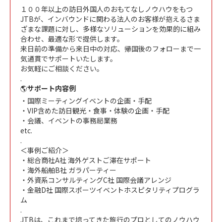
１００年以上の訪日外国人のおもてなしノウハウをもつ
JTBが、インバウンドに関わる法人のお客様が抱えるさま
ざまな課題に対し、多様なソリューションを効果的に組み
合わせ、最適な形で提供します。
来日前の準備から来日中の対応、帰国後のフォローまで一
気通貫でサポートいたします。
お気軽にご相談ください。
.
🌎
サポート内容例
・国際ミーティングイベントの企画・手配
・VIP含めた訪日観光・食事・体験の企画・手配
・会議、イベントの事務局業務
etc.
.
＜事例ご紹介＞
・総合商社A社 海外ゲストご滞在サポート
・海外船舶B社 ガラパーティー
・外資系コンサルティングC社 国際会議アレンジ
・金融D社 国際スポーツイベントホスピタリティプログラ
ム
.
JTBは、これまで培ってきた旅行のプロとしてのノウハウ