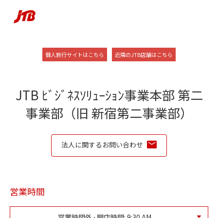
Skip to content
Return to Nav
Link Opens in New Tab
Link Opens in New
個人旅行サイトはこちら
近隣のJTB店舗はこちら
JTB ﾋﾞｼﾞﾈｽｿﾘｭｰｼｮﾝ事業本部 第二
事業部（旧 新宿第二事業部）
法人に関するお問い合わせ
営業時間
営業時間外 ⋅ 開店時間:
9:30 AM