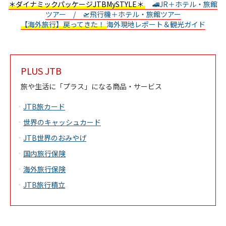
＊ダイナミックパッケージJTBMySTYLE＊
🚄JR＋ホテル・旅館
ツアー /
🛫飛行機＋ホテル・旅館ツアー
【海外旅行】戻ってきた！
海外現地レポート＆観光ガイド
PLUS JTB
旅や生活に「プラス」になる商品・サービス
JTB旅カード
世界のキャッシュカード
JTB世界のおみやげ
国内旅行保険
海外旅行保険
JTB旅行積立