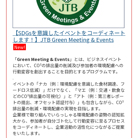
【SDGsを意識したイベントをコーディネート
Link Ope
します！】JTB Green Meeting & Events
New!
「
Green Meeting & Events
」とは、ビジネスイベント
において、
CO²の排出量の削減
及び
参加者の環境配慮への
行動変容
を創出することを目的とするプログラムです。
.
イベントの「ナカ（例：環境配慮を意識した食材調達、フ
ードロス低減）」だけでなく、「マエ（例：交通・飲食な
どのCO²排出量の可視化）」と「アト（例：第三者レポー
トの提出、オフセット認証付与）」も包含しながら、CO²
排出量の削減・環境配慮の実現を目指します。
企業様で取り組んでいらっしゃる環境配慮の姿勢の認知拡
大から、参加者が自分ゴト化して行動変容に至るプロセス
をコーディネートし、企業活動の活性化につながるご提案
をいたします。