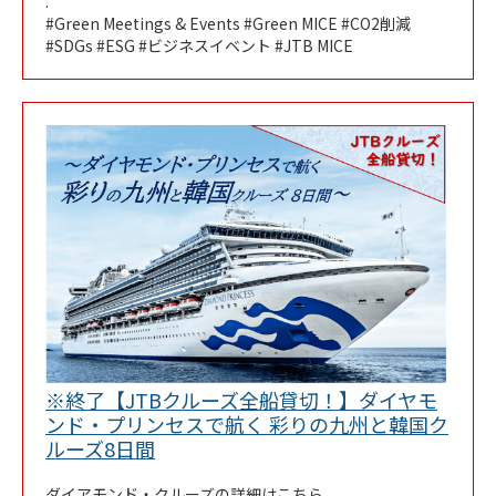
.
#Green Meetings & Events #Green MICE #CO2削減
#SDGs #ESG #ビジネスイベント #JTB MICE
※終了【JTBクルーズ全船貸切！】ダイヤモ
ンド・プリンセスで航く 彩りの九州と韓国ク
Link Opens in New Tab
ルーズ8日間
ダイアモンド・クルーズの詳細は
こちら