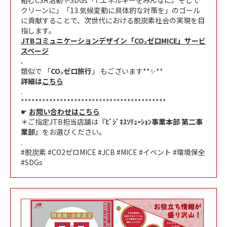
クリーンに」「13.気候変動に具体的な対策を」のゴール
に貢献することで、次世代における脱炭素社会の実現を目
指します。
JTBコミュニケーションデザイン「CO₂ゼロMICE」サービ
スページ
.
類似で 「
CO₂ゼロ旅行
」 もございます**✨**
詳細は
こちら
.
*****************************************
☛
お問い合わせはこちら
＊ご指定JTB担当店舗は『
ﾋﾞｼﾞﾈｽｿﾘｭｰｼｮﾝ事業本部 第二事
業部
』をお選びください。
.
#脱炭素 #CO2ゼロMICE #JCB #MICE #イベント #環境保全
#SDGs