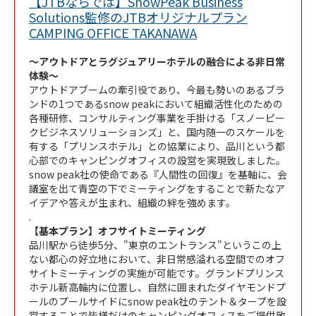
【JTBならでは】SnowPeak Business
Solutions監修のJTBオリジナルプラン
Link Opens in New 
CAMPING OFFICE TAKANAWA
～アウトドアとラグジュアリーホテルの融合による非日常
体験～
アウトドアブームの牽引役であり、今最も勢いのあるブラ
ンドの1つであるsnow peakにおいて組織活性化のための
各種研修、コンサルティング事業を手掛ける「スノーピー
クビジネスソリューションズ」と、国内随一のスケールを
有する「プリンスホテル」との協業により、品川という都
心部でのキャンピングオフィスの設営を実現致しました。
snow peak社の使命である『人間性の回復』を基軸に、会
議室を出て青空の下でミーティングをすることで新たなア
イデアや答えが生まれ、組織の絆を強めます。
.
【基本プラン】オフサイトミーティング
品川駅から徒歩5分、"東京のエントランス"というこの上
ない都心の好立地において、非日常感溢れる空間でのオフ
サイトミーティングの実施が可能です。グランドプリンス
ホテル新高輪内に位置し、自然に囲まれたダイヤモンドプ
ールのプールサイドにsnow peak社のテント＆タープを設
営することで皆様だけのキャンピングオフィスをご提供致