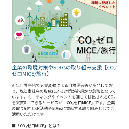
企業の環境対策やSDGsの取り組み支援【CO₂
Link Opens in New Tab
ゼロMICE/旅行】
近年世界各地で気候変動による自然災害等が多発してお
り、脱炭素社会の形成による対策が必須かつ急務となって
います。ミーティングやイベントを通じて排出されるCO₂
を実質0にできるサービスが「
CO₂ゼロMICE
」です。企業
の取り組むCSR活動やSDGsに貢献する取り組みとしてご
活用いただけます。
.
■「CO₂ゼロMICE」とは？