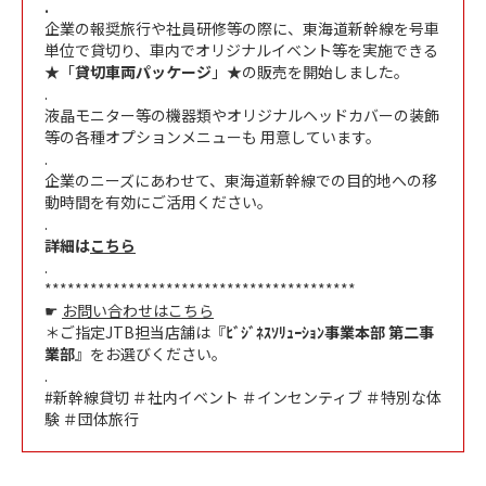
.
企業の報奨旅行や社員研修等の際に、東海道新幹線を号車
単位で貸切り、車内でオリジナルイベント等を実施できる
★「
貸切車両パッケージ
」★の販売を開始しました。
.
液晶モニター等の機器類やオリジナルヘッドカバーの装飾
等の各種オプションメニューも 用意しています。
.
企業のニーズにあわせて、東海道新幹線での目的地への移
動時間を有効にご活用ください。
.
詳細は
こちら
.
*****************************************
☛
お問い合わせはこちら
＊ご指定JTB担当店舗は『
ﾋﾞｼﾞﾈｽｿﾘｭｰｼｮﾝ事業本部 第二事
業部
』をお選びください。
.
#新幹線貸切 ＃社内イベント ＃インセンティブ ＃特別な体
験 ＃団体旅行