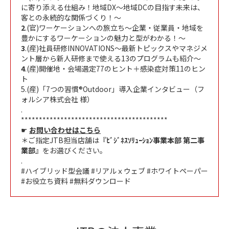
に寄り添える仕組み！地域DX～地域DCの目指す未来は、
客との永続的な関係づくり！～
2
.(官)ワーケーションへの旅立ち～企業・従業員・地域を
豊かにするワーケーションの魅力と型がわかる！～
3
.(産)社員研修INNOVATIONS～最新トピックスやマネジメ
ント層から新人研修まで使える13のプログラムも紹介～
4
.(産)開催地・会場選定77のヒント＋感染症対策11のヒン
ト
5.(産)「7つの習慣®Outdoor」導入企業インタビュー（フ
ォルシア株式会社 様）
.
*****************************************
☛
お問い合わせはこちら
＊ご指定JTB担当店舗は『
ﾋﾞｼﾞﾈｽｿﾘｭｰｼｮﾝ事業本部 第二事
業部
』をお選びください。
.
#ハイブリッド型会議 #リアルｘウェブ #ホワイトペーパー
#お役立ち資料 #無料ダウンロード