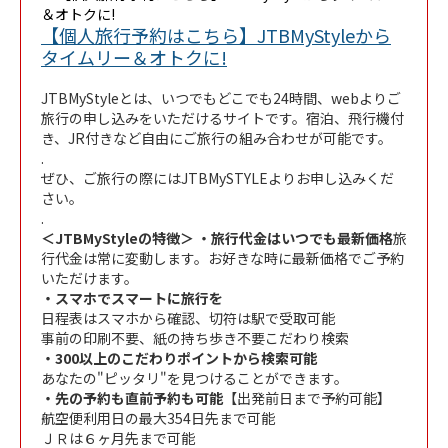
【個人旅行予約はこちら】JTBMyStyleから
Link Opens in New Tab
タイムリー＆オトクに!
JTBMyStyleとは、いつでもどこでも24時間、webよりご
旅行の申し込みをいただけるサイトです。宿泊、飛行機付
き、JR付きなど自由にご旅行の組み合わせが可能です。
.
ぜひ、ご旅行の際にはJTBMySTYLEよりお申し込みくだ
さい。
.
＜JTBMyStyleの特徴＞ ・旅行代金はいつでも最新価格
旅
行代金は常に変動します。お好きな時に最新価格でご予約
いただけます。
・スマホでスマートに旅行を
日程表はスマホから確認、切符は駅で受取可能
事前の印刷不要、紙の持ち歩き不要こだわり検索
・300以上のこだわりポイントから検索可能
あなたの"ピッタリ"を見つけることができます。
・先の予約も直前予約も可能
【出発前日まで予約可能】
航空便利用日の最大354日先まで可能
ＪＲは６ヶ月先まで可能