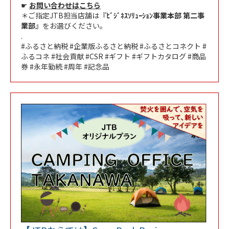
☛
お問い合わせはこちら
＊ご指定JTB担当店舗は『
ﾋﾞｼﾞﾈｽｿﾘｭｰｼｮﾝ事業本部 第二事
業部
』をお選びください。
.
#ふるさと納税 #企業版ふるさと納税 #ふるさとコネクト #
ふるコネ #社会貢献 #CSR #ギフト #ギフトカタログ #商品
券 #永年勤続 #周年 #記念品