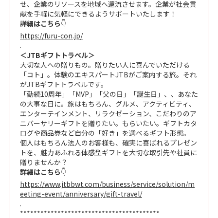
せ、企業のリソースを地域へ還流させます。企業が社会貢
献を手軽に気軽にできるようサポートいたします！
詳細はこちら
👇
https://furu-con.jp/
.
＜JTBギフトトラベル＞
大切な人への贈りもの。贈りたい人に喜んでいただける
「コト」。体験のエキスパートJTBがご案内する旅。それ
がJTBギフトトラベルです。
「勤続10周年」「MVP」「父の日」「誕生日」、、あなた
の大事な日に。旅はもちろん、グルメ、アクティビティ、
エンターテインメント、リラクゼーション、こだわりのア
ニバーサリーギフトを贈りたい。もらいたい。ギフトカタ
ログや商品券など自分の「好き」を選べるギフト形態。
個人はもちろん法人のお客様も、確実に喜ばれるプレゼン
トを、魅力あふれる体感型ギフトを大切な取引先や社員に
贈りませんか？
詳細はこちら
👇
https://www.jtbbwt.com/business/service/solution/m
eeting-event/anniversary/gift-travel/
.
*****************************************