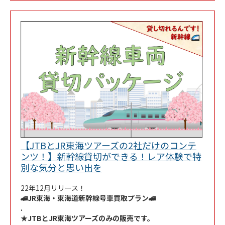
【JTBとJR東海ツアーズの2社だけのコンテ
ンツ！】新幹線貸切ができる！レア体験で特
Link Opens in New Tab
別な気分と思い出を
22年12月リリース！
🚄JR東海・東海道新幹線号車買取プラン🚄
.
★JTBとJR東海ツアーズのみの販売です。