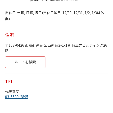
Day of the Week
Hours
火曜日
9:30 AM
-
5:30 PM
定休日: 土曜, 日曜, 祝日(定休日補足: 12/30, 12/31, 1/2, 1/3は休
水曜日
9:30 AM
-
5:30 PM
業)
木曜日
9:30 AM
-
5:30 PM
金曜日
9:30 AM
-
5:30 PM
土曜日
定休日
住所
日曜日
定休日
月曜日
9:30 AM
-
5:30 PM
163-0426
東京都
新宿区
西新宿2-1-1
新宿三井ビルディング26
階
Link Opens in New Tab
ルートを検索
TEL
代表電話
03-5539-2895