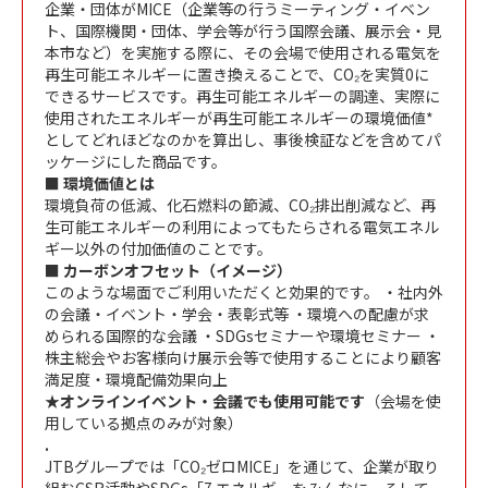
企業・団体がMICE（企業等の行うミーティング・イベン
ト、国際機関・団体、学会等が行う国際会議、展示会・見
本市など）を実施する際に、その会場で使用される電気を
再生可能エネルギーに置き換えることで、CO₂を実質0に
できるサービスです。再生可能エネルギーの調達、実際に
使用されたエネルギーが再生可能エネルギーの環境価値*
としてどれほどなのかを算出し、事後検証などを含めてパ
ッケージにした商品です。
■ 環境価値とは
環境負荷の低減、化石燃料の節減、CO₂排出削減など、再
生可能エネルギーの利用によってもたらされる電気エネル
ギー以外の付加価値のことです。
■ カーボンオフセット（イメージ）
このような場面でご利用いただくと効果的です。 ・社内外
の会議・イベント・学会・表彰式等 ・環境への配慮が求
められる国際的な会議 ・SDGsセミナーや環境セミナー ・
株主総会やお客様向け展示会等で使用することにより顧客
満足度・環境配備効果向上
★オンラインイベント・会議でも使用可能です
（会場を使
用している拠点のみが対象）
.
JTBグループでは「CO₂ゼロMICE」を通じて、企業が取り
組むCSR活動やSDGs「7.エネルギーをみんなに。そして