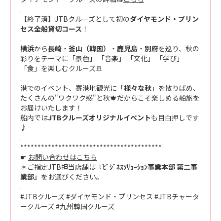
.
【終了済】JTBクルーズとして初の
ダイヤモンド・プリン
セス全船貸切コース
！
.
横浜
から
長崎
・
釜山（韓国）
・
鹿児島
・
別府
を巡り、秋の
彩りをテーマに「景色」 「音楽」 「文化」 「学び」
「食」を楽しむクルーズ🚢
.
港でのイベント、寄港地観光に「
様々な秋
」を散りばめ、
たくさんの"ワクワク感"と秋🍁だからこそ楽しめる船旅を
お届けいたします！
船内では
JTBクルーズオリジナルイベント
も目白押しです
♪
.
*****************************************
☛
お問い合わせはこちら
＊ご指定JTB担当店舗は『
ﾋﾞｼﾞﾈｽｿﾘｭｰｼｮﾝ事業本部 第二事
業部
』をお選びください。
.
#JTBクルーズ #ダイヤモンド・プリンセス #JTBチャータ
ークルーズ #九州韓国クルーズ