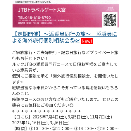
【定期開催】～添乗員同行の旅～ 添乗員に
Link Opens in New T
よる海外旅行個別相談会🌎🛫
New!
ご家族旅行・ご夫婦旅行・記念日旅行などプライベート旅
行もお任せ下さい！
ルックJTBの添乗員同行コースで日頃お客様をご案内して
いる添乗員が、
個別にご相談を承る「海外旅行個別相談会」を開催いたし
ます✨
経験豊富な添乗員だからこそ知っている現地情報はもちろ
んのこと、
時期やコースの選び方などもご紹介いたします。 ぜひこの
機会にお気軽にご参加ください😊
✈ ✈ ✈ ✈ ✈ ✈ ✈ ✈ ✈ ✈ ✈ ✈ ✈ ✈ ✈ ✈
【日にち】2026年7月4日(土), 9月5日(土), 11月7日(土)
2027年1月16日(土), 3月6日(土)
【時 間】①10：30～ ②12：00～ ③14：30～ ➃16：00～