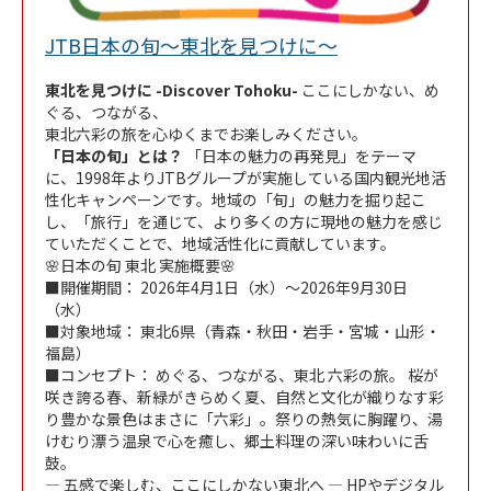
Link Opens in N
JTB日本の旬～東北を見つけに～
東北を見つけに -Discover Tohoku-
ここにしかない、め
ぐる、つながる、
東北六彩の旅を心ゆくまでお楽しみください。
「日本の旬」とは？
「日本の魅力の再発見」をテーマ
に、1998年よりJTBグループが実施している国内観光地活
性化キャンペーンです。地域の「旬」の魅力を掘り起こ
し、「旅行」を通じて、より多くの方に現地の魅力を感じ
ていただくことで、地域活性化に貢献しています。
🌸日本の旬 東北 実施概要🌸
■開催期間： 2026年4月1日（水）～2026年9月30日
（水）
■対象地域： 東北6県（青森・秋田・岩手・宮城・山形・
福島）
■コンセプト： めぐる、つながる、東北 六彩の旅。 桜が
咲き誇る春、新緑がきらめく夏、自然と文化が織りなす彩
り豊かな景色はまさに「六彩」。祭りの熱気に胸躍り、湯
けむり漂う温泉で心を癒し、郷土料理の深い味わいに舌
鼓。
― 五感で楽しむ、ここにしかない東北へ ― HPやデジタル