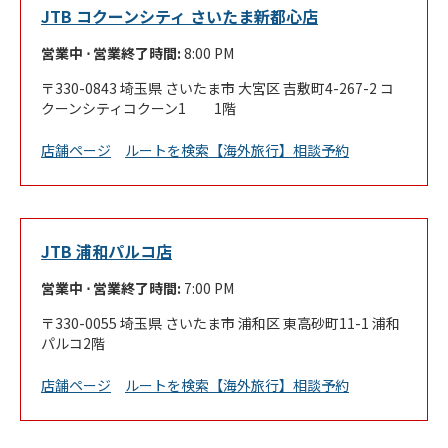
JTB コクーンシティ さいたま新都心店
営業中 ⋅ 営業終了時間:
8:00 PM
330-0843
埼玉県
さいたま市
大宮区
吉敷町4-267-2
コ
クーンシティコクーン1 1階
Link Opens in New Tab
店舗ページ
ルートを検索
【海外旅行】相談予約
JTB 浦和パルコ店
営業中 ⋅ 営業終了時間:
7:00 PM
330-0055
埼玉県
さいたま市
浦和区
東高砂町11-1
浦和
パルコ2階
Link Opens in New Tab
店舗ページ
ルートを検索
【海外旅行】相談予約