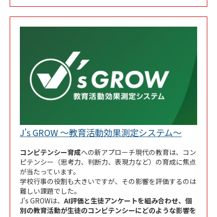
Link Ope
J’s GROW ～教育活動効果測定システム～
コンピテンシー育成
への新アプローチ現代の教育は、コン
ピテンシー（思考力、判断力、表現力など）の育成に焦点
が当たっています。
学校行事の役割も大きいですが、その影響を評価するのは
難しい課題でした。
J's GROWは、
AI評価と生徒アンケートを組み合わせ、個
別の教育活動が生徒のコンピテンシーにどのような影響を