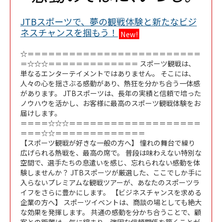
JTBスポーツで、夢の観戦体験と新たなビジ
Link Opens in New Tab
ネスチャンスを掴もう！
New!
☆＝＝＝＝＝＝＝＝＝＝＝＝＝＝＝＝＝＝＝＝＝＝＝＝＝
＝☆☆☆＝＝＝＝＝＝＝＝＝＝＝＝＝ スポーツ観戦は、
単なるエンターテイメントではありません。 そこには、
人々の心を揺さぶる感動があり、熱狂を分かち合う一体感
があります。 JTBスポーツは、長年の実績と信頼で培った
ノウハウを活かし、お客様に最高のスポーツ観戦体験をお
届けします。
＝＝＝＝☆☆☆＝＝＝＝＝＝＝＝＝＝＝＝＝＝＝＝＝＝＝
＝＝＝☆☆＝＝＝＝＝＝＝＝＝＝＝＝＝
【スポーツ観戦が好きな一般の方へ】 憧れの舞台で繰り
広げられる熱戦を、最高の席で。 普段は味わえない特別な
空間で、選手たちの息遣いを感じ、忘れられない感動を体
験しませんか？ JTBスポーツが厳選した、ここでしか手に
入らないプレミアムな観戦ツアーが、あなたのスポーツラ
イフをさらに豊かにします。 【ビジネスチャンスを求める
企業の方へ】 スポーツイベントは、商談の場としても絶大
な効果を発揮します。 共通の感動を分かち合うことで、顧
客との距離は一気に縮まり、強固な信頼関係を築くことが