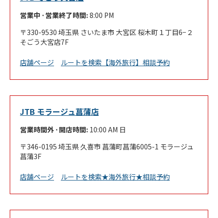
営業中 ⋅ 営業終了時間:
8:00 PM
330-9530
埼玉県
さいたま市
大宮区
桜木町１丁目6−２
そごう大宮店7F
Link Opens in New Tab
店舗ページ
ルートを検索
【海外旅行】相談予約
JTB モラージュ菖蒲店
営業時間外 ⋅ 開店時間:
10:00 AM
日
346-0195
埼玉県
久喜市
菖蒲町菖蒲6005-1
モラージュ
菖蒲3F
Link Opens in New Tab
店舗ページ
ルートを検索
★海外旅行★相談予約