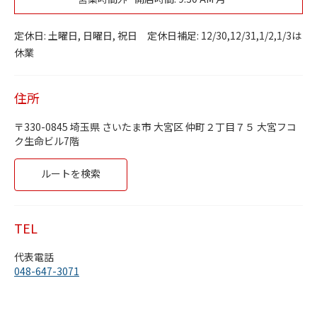
Day of the Week
Hours
土曜日
定休日
定休日: 土曜日, 日曜日, 祝日 定休日補足: 12/30,12/31,1/2,1/3は
日曜日
定休日
休業
月曜日
9:30 AM
-
5:30 PM
火曜日
9:30 AM
-
5:30 PM
水曜日
9:30 AM
-
5:30 PM
住所
木曜日
9:30 AM
-
5:30 PM
金曜日
9:30 AM
-
5:30 PM
330-0845
埼玉県
さいたま市
大宮区
仲町２丁目７５
大宮フコ
ク生命ビル7階
Link Opens in New Tab
ルートを検索
TEL
代表電話
048-647-3071