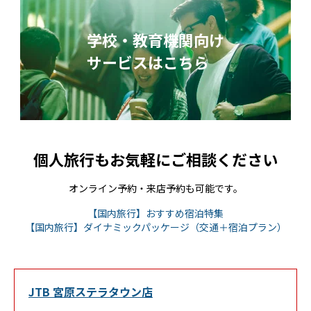
学校・教育機関向け
サービスはこちら
個人旅行もお気軽にご相談ください
オンライン予約・来店予約も可能です。
Link Opens in New
【国内旅行】おすすめ宿泊特集
Link 
【国内旅行】ダイナミックパッケージ（交通＋宿泊プラン）
JTB 宮原ステラタウン店