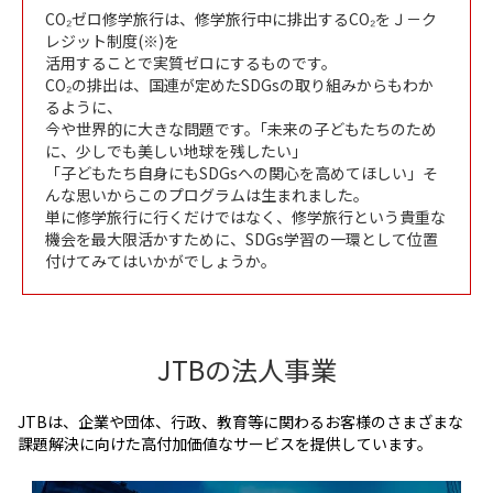
CO₂ゼロ修学旅行は、修学旅行中に排出するCO₂をＪ－ク
レジット制度(※)を
活用することで実質ゼロにするものです。
CO₂の排出は、国連が定めたSDGsの取り組みからもわか
るように、
今や世界的に大きな問題です。｢未来の子どもたちのため
に、少しでも美しい地球を残したい｣
「子どもたち自身にもSDGsへの関心を高めてほしい」そ
んな思いからこのプログラムは生まれました。
単に修学旅行に行くだけではなく、修学旅行という貴重な
機会を最大限活かすために、SDGs学習の一環として位置
付けてみてはいかがでしょうか。
JTBの法人事業
JTBは、企業や団体、行政、教育等に関わるお客様のさまざまな
課題解決に向けた高付加価値なサービスを提供しています。