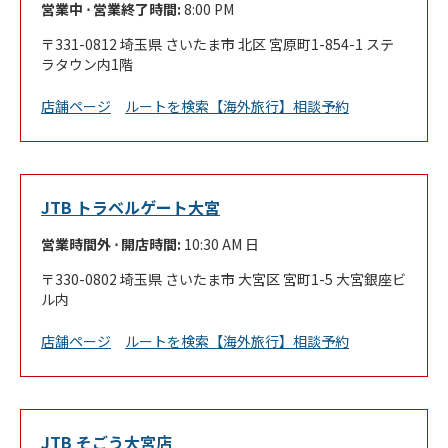
営業中 ⋅ 営業終了時間:
8:00 PM
331-0812
埼玉県
さいたま市
北区
宮原町1-854-1
ステ
ラタウン内1階
Link Opens in New Tab
店舗ページ
ルートを検索
【海外旅行】相談予約
JTB トラベルゲート大宮
営業時間外 ⋅ 開店時間:
10:30 AM
日
330-0802
埼玉県
さいたま市
大宮区
宮町1-5
大宮銀座ビ
ル内
Link Opens in New Tab
店舗ページ
ルートを検索
【海外旅行】相談予約
JTB そごう大宮店