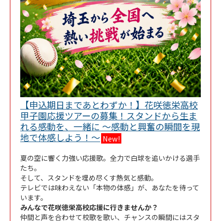
【申込期日まであとわずか！】花咲徳栄高校
甲子園応援ツアーの募集！スタンドから生ま
れる感動を、一緒に ～感動と興奮の瞬間を現
Link Opens in New Tab
地で体感しよう！～
New!
夏の空に響く力強い応援歌。全力で白球を追いかける選手
たち。
そして、スタンドを埋め尽くす熱気と感動。
テレビでは味わえない「本物の体感」が、あなたを待って
います。
みんなで花咲徳栄高校応援に行きませんか？
仲間と声を合わせて校歌を歌い、チャンスの瞬間にはスタ