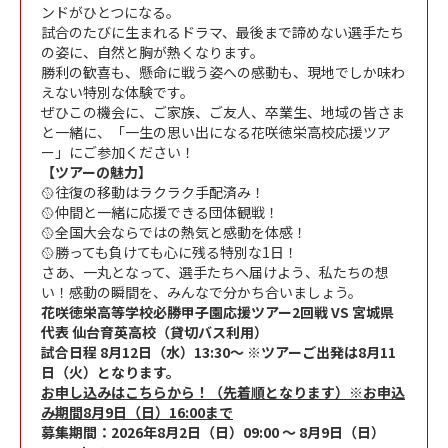
ンドがひとつになる。
試合のたびに生まれるドラマ、最後まで諦めない選手たち
の姿に、自然と胸が熱くなります。
勝利の歓喜も、懸命に戦う姿への感動も、現地でしか味わ
えない特別な体験です。
ぜひこの機会に、ご家族、ご友人、卒業生、地域の皆さま
と一緒に、「一生の思い出になる花咲徳栄高校応援ツア
ー」にご参加ください！
【ツアーの魅力】
🥎往復の移動はラクラク手配済み！
🥎仲間と一緒に応援できる団体観戦！
🥎全国大会ならではの熱気と感動を体感！
🥎勝っても負けても心に残る特別な1日！
さあ、一丸となって、選手たちへ届けよう、私たちの想
い！感動の瞬間を、みんなで分かち合いましょう。
花咲徳栄高等学校必勝甲子園応援ツアー2回戦 VS 宮城県
代表 仙台育英高校（貸切バス利用）
試合日程 8月12日（水）13:30～ ※ツアーご出発は8月11
日（火）となります。
お申し込みはこちらから！（先着順となります）※お申込
み期間8月9日（日）16:00まで
募集期間：2026年8月2日（日）09:00 ～ 8月9日（日）