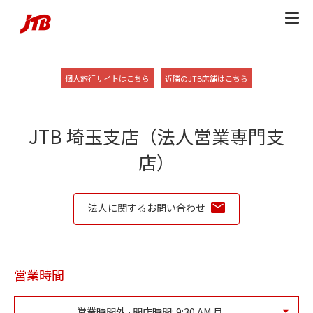
Skip to content
Return to Nav
Link Opens in New Tab
Link Opens in New
個人旅行サイトはこちら
近隣のJTB店舗はこちら
JTB 埼玉支店（法人営業専門支
店）
法人に関するお問い合わせ
営業時間
営業時間外 ⋅ 開店時間:
9:30 AM
月