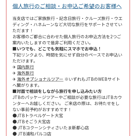
Link 
個人旅行のご相談・お申込ご希望のお客様へ
当支店ではご家族旅行・記念日旅行・クルーズ旅行・ウエ
ディング・ハネムーンなど大切な旅行をサポートさせてい
ただます！
お客様のご都合に合わせた個人旅行のお申込方法を2つご
案内いたしますので是非ご利用ください。
■
いつでも、どこでも気軽にスマホでお申込！
下記リンクより、時間を気にせず自分のペースでお申込い
ただけます。
✈
国内旅行
✈
海外旅行
✈
海外オプショナルツアー
※いずれもJTBのWEBサイト
へ繋がります。
■
対面で相談をしながら旅行を申し込みたい方
JTBのパッケージツアーやご相談が必要な旅行はJTBカウ
ンターへお越しください。 ご来店の際は、お待たせをし
ない事前予約がおすすめです！
●JTBトラベルゲート大宮
●JTBそごう大宮店
● JTBコクーンシティさいたま新都心店
● JTB浦和パルコ店