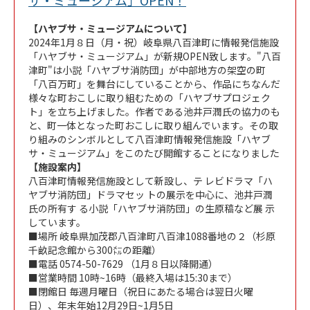
サ・ミュージアム」OPEN！
【ハヤブサ・ミュージアムについて】
2024年1月８日（月・祝）岐阜県八百津町に情報発信施設
「ハヤブサ・ミュージアム」が新規OPEN致します。"八百
津町"は小説「ハヤブサ消防団」が中部地方の架空の町
「八百万町」を舞台にしていることから、作品にちなんだ
様々な町おこしに取り組むための「ハヤブサプロジェク
ト」を立ち上げました。作者である池井戸潤氏の協力のも
と、町一体となった町おこしに取り組んでいます。その取
り組みのシンボルとして八百津町情報発信施設「ハヤブ
サ・ミュージアム」をこのたび開館することになりました
【施設案内】
八百津町情報発信施設として新設し、テ レビドラマ「ハ
ヤブサ消防団」ドラマセッ トの展示を中心に、池井戸潤
氏の所有す る小説「ハヤブサ消防団」の生原稿など展 示
しています。
■場所 岐阜県加茂郡八百津町八百津1088番地の２（杉原
千畝記念館から300㍍の距離）
■電話 0574-50-7629 （1月８日以降開通）
■営業時間 10時~16時（最終入場は15:30まで）
■閉館日 毎週月曜日（祝日にあたる場合は翌日火曜
日）、年末年始12月29日~1月5日