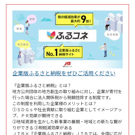
Link Op
企業版ふるさと納税をぜひご活用ください
『企業版ふるさと納税』とは？
地方公共団体の地方創生の取り組みに対し、企業が寄付を
行った場合に法人関係税から税額控除する制度です。
この制度を利用した企業様のメリットとは？
①ＳＤＧｓや社会貢献に取り組む企業としてイメージアッ
プ、ＰＲ効果が期待できる
②地域資源を生かした新事業の展開・地域との新たな繋が
りができる ③税軽減効果がある
ＪＴＢ×『企業版ふるさと納税』ＪＴＢでは、全国に広が