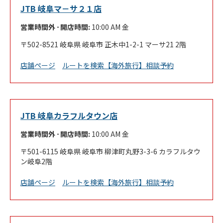
JTB 岐阜マ－サ２１店
営業時間外 ⋅ 開店時間:
10:00 AM
金
502-8521
岐阜県
岐阜市
正木中1-2-1
マーサ21 2階
Link Opens in New Tab
店舗ページ
ルートを検索
【海外旅行】相談予約
JTB 岐阜カラフルタウン店
営業時間外 ⋅ 開店時間:
10:00 AM
金
501-6115
岐阜県
岐阜市
柳津町丸野3-3-6
カラフルタウ
ン岐阜2階
Link Opens in New Tab
店舗ページ
ルートを検索
【海外旅行】相談予約