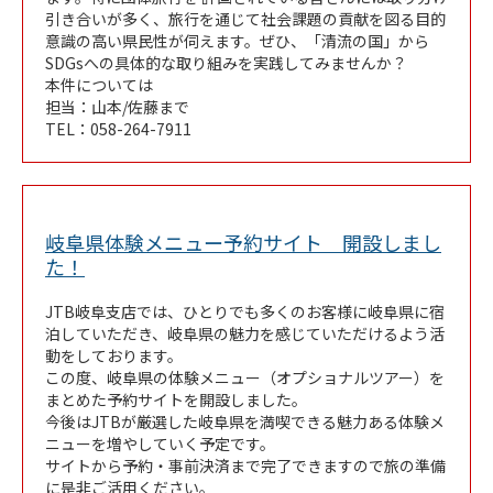
引き合いが多く、旅行を通じて社会課題の貢献を図る目的
意識の高い県民性が伺えます。ぜひ、「清流の国」から
SDGsへの具体的な取り組みを実践してみませんか？
本件については
担当：山本/佐藤まで
TEL：058-264-7911
岐阜県体験メニュー予約サイト 開設しまし
Link Opens in New Tab
た！
JTB岐阜支店では、ひとりでも多くのお客様に岐阜県に宿
泊していただき、岐阜県の魅力を感じていただけるよう活
動をしております。
この度、岐阜県の体験メニュー（オプショナルツアー）を
まとめた予約サイトを開設しました。
今後はJTBが厳選した岐阜県を満喫できる魅力ある体験メ
ニューを増やしていく予定です。
サイトから予約・事前決済まで完了できますので旅の準備
に是非ご活用ください。