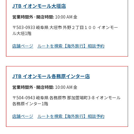
JTB イオンモール大垣店
営業時間外 ⋅ 開店時間:
10:00 AM
金
503-0933
岐阜県
大垣市
外野２丁目１００
イオンモー
ル大垣1階
Link Opens in New Tab
店舗ページ
ルートを検索
【海外旅行】相談予約
JTB イオンモール各務原インター店
営業時間外 ⋅ 開店時間:
10:00 AM
金
504-0943
岐阜県
各務原市
那加萱場町3-8
イオンモール
各務原インター1階
Link Opens in New Tab
店舗ページ
ルートを検索
【海外旅行】相談予約