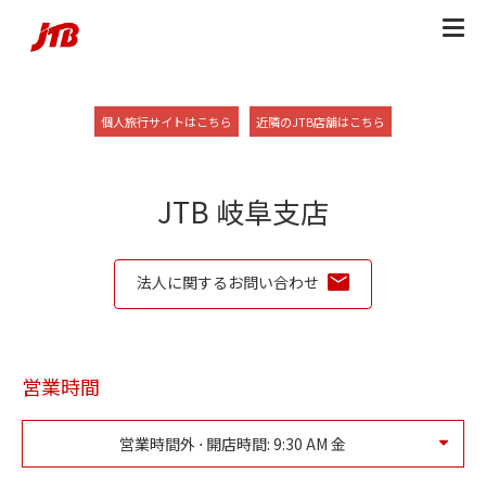
Skip to content
Return to Nav
Link Opens in New Tab
Link Opens in New
個人旅行サイトはこちら
近隣のJTB店舗はこちら
JTB 岐阜支店
法人に関するお問い合わせ
営業時間
営業時間外 ⋅ 開店時間:
9:30 AM
金