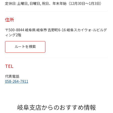
Day of the Week
Hours
木曜日
9:30 AM
-
5:30 PM
定休日: 土曜日, 日曜日, 祝日、年末年始（12月30日～1月3日）
金曜日
9:30 AM
-
5:30 PM
土曜日
定休日
日曜日
定休日
住所
月曜日
9:30 AM
-
5:30 PM
火曜日
9:30 AM
-
5:30 PM
500-8844
岐阜県
岐阜市
吉野町6-16
岐阜スカイウォ-ルビルデ
水曜日
9:30 AM
-
5:30 PM
ィング2階
Link Opens in New Tab
ルートを検索
TEL
代表電話
058-264-7911
岐阜支店からのおすすめ情報