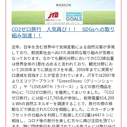
CO2ゼロ旅行 人気再び！！ SDGsへの取り
Link Opens in New Tab
組み加速！！
近年、日本を含む世界中で気候変動による自然災害が多発
しており、脱炭素社会へ向けた具体的な取り組みが急務と
なっております。なかでも観光分野においてのCO2排出量
は世界全体の1割を占めると言われており、観光分野にお
いて2030年までに排出ガスを半減、2050年までに実質ゼ
ロ達成を目指すことが宣言されています。JTBでは2007年
よりエコツアーブランド「GreenShoes（グリーンシュー
ズ）」や「LOVEARTH（ラバース）」などの旅行商品を
中心に「CO2ゼロ旅行」を販売してまいりました。「CO2
ゼロ旅行」には延べ17,765名が参加し、総発電量914,200
ｋWhの自然エネルギーを調達することで、旅行の際の移
動などで排出されたCO2を相殺しました。このカーボンオ
フセットの仕組みを利用して削減したCO2量は447トンに
相当し、コロナ後の旅行を楽しむ方々に再び注目を頂てい
ます。特に団体旅行を 計画されている皆さんには取り分け