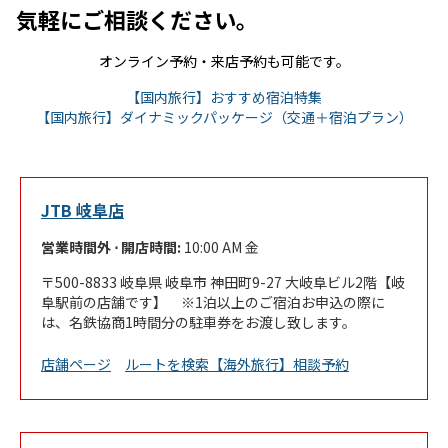
気軽にご相談ください。
オンライン予約・来店予約も可能です。
Link Opens in New
【国内旅行】おすすめ宿泊特集
Link 
【国内旅行】ダイナミックパッケージ（交通＋宿泊プラン）
JTB 岐阜店
営業時間外 ⋅ 開店時間:
10:00 AM
金
500-8833
岐阜県
岐阜市
神田町9-27
大岐阜ビル2階【岐
阜駅前の店舗です】 ※1泊以上のご宿泊お申込の際に
は、名鉄協商1時間分の駐車券をお渡し致します。
Link Opens in New Tab
店舗ページ
ルートを検索
【海外旅行】相談予約