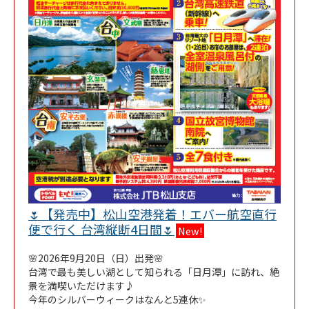
🌷【発売中】松山空港発着！エバー航空直行
Link Opens in New Tab
便で行く 台湾縦断4日間🌷
New!
🌸2026年9月20日（日）出発🌸
台湾で最も美しい湖として知られる「日月潭」に訪れ、絶
景を満喫いただけます♪
今年のシルバーウィークはなんと5連休✨