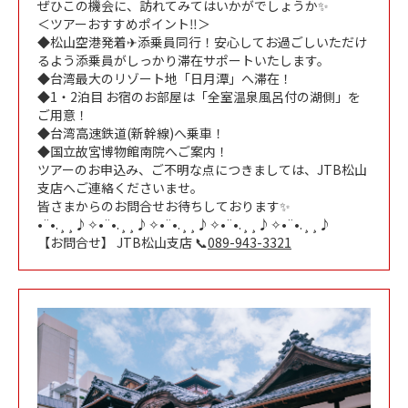
ぜひこの機会に、訪れてみてはいかがでしょうか✨
＜ツアーおすすめポイント‼️＞
◆松山空港発着✈添乗員同行！安心してお過ごしいただけ
るよう添乗員がしっかり滞在サポートいたします。
◆台湾最大のリゾート地「日月潭」へ滞在！
◆1・2泊目 お宿のお部屋は「全室温泉風呂付の湖側」を
ご用意！
◆台湾高速鉄道(新幹線)へ乗車！
◆国立故宮博物館南院へご案内！
ツアーのお申込み、ご不明な点につきましては、JTB松山
支店へご連絡くださいませ。
皆さまからのお問合せお待ちしております✨
•¨•.¸¸♪✧•¨•.¸¸♪✧•¨•.¸¸♪✧•¨•.¸¸♪✧•¨•.¸¸♪
【お問合せ】 JTB松山支店 📞
089-943-3321