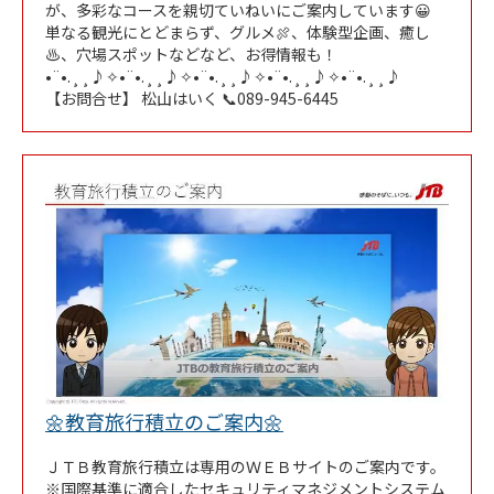
が、多彩なコースを親切ていねいにご案内しています😀
単なる観光にとどまらず、グルメ🍖、体験型企画、癒し
♨、穴場スポットなどなど、お得情報も！
•¨•.¸¸♪✧•¨•.¸¸♪✧•¨•.¸¸♪✧•¨•.¸¸♪✧•¨•.¸¸♪
【お問合せ】 松山はいく 📞089-945-6445
Link Opens in New Tab
🌼教育旅行積立のご案内🌼
ＪＴＢ教育旅行積立は専用のＷＥＢサイトのご案内です。
※国際基準に適合したセキュリティマネジメントシステム