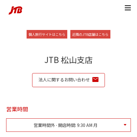
Skip to content
Return to Nav
Link Opens in New Tab
Link Opens in New
個人旅行サイトはこちら
近隣のJTB店舗はこちら
JTB 松山支店
法人に関するお問い合わせ
営業時間
営業時間外 ⋅ 開店時間:
9:30 AM
月