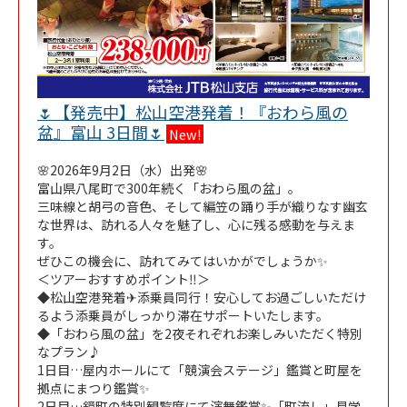
🌷【発売中】松山空港発着！『おわら風の
Link Opens in New Tab
盆』富山 3日間🌷
New!
🌸2026年9月2日（水）出発🌸
富山県八尾町で300年続く「おわら風の盆」。
三味線と胡弓の音色、そして編笠の踊り手が織りなす幽玄
な世界は、訪れる人々を魅了し、心に残る感動を与えま
す。
ぜひこの機会に、訪れてみてはいかがでしょうか✨
＜ツアーおすすめポイント‼️＞
◆松山空港発着✈添乗員同行！安心してお過ごしいただけ
るよう添乗員がしっかり滞在サポートいたします。
◆「おわら風の盆」を2夜それぞれお楽しみいただく特別
なプラン♪
1日目…屋内ホールにて「競演会ステージ」鑑賞と町屋を
拠点にまつり鑑賞✨
2日目…鏡町の特別観覧席にて演舞鑑賞✨「町流し」見学