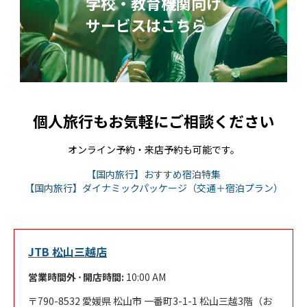
学校・教育機関向け
サービスはこちら
個人旅行もお気軽にご相談ください
オンライン予約・来店予約も可能です。
Link Opens in New
【国内旅行】おすすめ宿泊特集
Link 
【国内旅行】ダイナミックパッケージ（交通＋宿泊プラン）
JTB 松山三越店
営業時間外 ⋅ 開店時間:
10:00 AM
790-8532
愛媛県
松山市
一番町3-1-1
松山三越3階（お