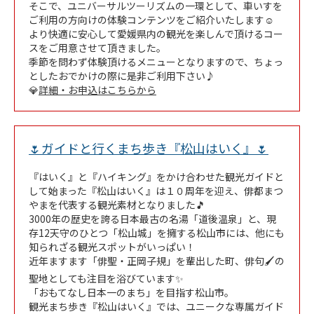
そこで、ユニバーサルツーリズムの一環として、車いすを
ご利用の方向けの体験コンテンツをご紹介いたします☺
より快適に安心して愛媛県内の観光を楽しんで頂けるコー
スをご用意させて頂きました。
季節を問わず体験頂けるメニューとなりますので、ちょっ
としたおでかけの際に是非ご利用下さい♪
💎
詳細・お申込はこちらから
Link Op
🌷ガイドと行くまち歩き『松山はいく』🌷
『はいく』と『ハイキング』をかけ合わせた観光ガイドと
して始まった『松山はいく』は１０周年を迎え、俳都まつ
やまを代表する観光素材となりました🎵
3000年の歴史を誇る日本最古の名湯「道後温泉」と、現
存12天守のひとつ「松山城」を擁する松山市には、他にも
知られざる観光スポットがいっぱい！
近年ますます「俳聖・正岡子規」を輩出した町、俳句🖌の
聖地としても注目を浴びています✨
「おもてなし日本一のまち」を目指す松山市。
観光まち歩き『松山はいく』では、ユニークな専属ガイド