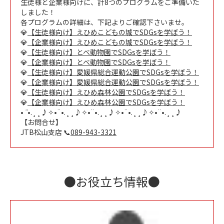
生徒様と企業様向けに、計8つのプログラムをご準備いた
しました！
各プログラムの詳細は、下記よりご確認下さいませ。
💎
【生徒様向け】えひめこどもの城でSDGsを学ぼう！
💎
【企業様向け】えひめこどもの城でSDGsを学ぼう！
💎
【生徒様向け】とべ動物園でSDGsを学ぼう！
💎
【企業様向け】とべ動物園でSDGsを学ぼう！
💎
【生徒様向け】愛媛県総合運動公園でSDGsを学ぼう！
💎
【企業様向け】愛媛県総合運動公園でSDGsを学ぼう！
💎
【生徒様向け】えひめ森林公園でSDGsを学ぼう！
💎
【企業様向け】えひめ森林公園でSDGsを学ぼう！
•
¨
•.¸¸♪✧•¨•.¸¸♪✧•¨•.¸¸♪✧•¨•.¸¸♪✧•¨•.¸¸♪
【お問合せ】
JTB松山支店 📞
089-943-3321
●お役立ち情報●