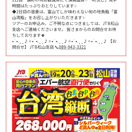
時間はたっぷりおとりしています✨
◆2日目の昼食は、富山でしか味わえない旬の地魚鮨「富
山湾鮨」をお召し上がりいただきます✨
ツアーのお申込み、ご不明な点につきましては、JTB松山
支店へご連絡くださいませ。 皆さまからのお問合せお待
ちしております🍀
•¨•.¸¸♪✧•¨•.¸¸♪✧•¨•.¸¸♪✧•¨•.¸¸♪✧•¨•.¸¸♪ 【お
問合せ】 JTB松山支店 📞
089-943-3321