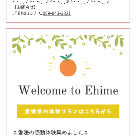
•¨•.¸¸♪✧•¨•.¸¸♪✧•¨•.¸¸♪✧•¨•.¸¸♪✧•¨•.¸¸♪
【お問合せ】
JTB松山支店 📞
089-943-3321
🌷愛媛の感動体験集めました🌷