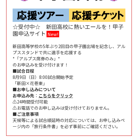
☆受付中☆ 新田高校に熱いエールを！甲子
園申込サイト
New!
新田高等学校の5年ぶり2回目の甲子園出場を記念し、アル
プススタンドで共に選手を応援する
*
「アルプス席券のみ」
*
のお申込みを受け付けます！
■試合日程
8月9日（日）8:00試合開始予定
「新田×花巻東」
■お申し込みについて
お申込み先
：
こちらをクリック
⚠️24時間受付可能
⚠️お電話でのお申し込みは受け付けておりません。
■ご注意事項
天候等による試合順延時の対応については、お申し込みペ
ージ内の「旅行条件書」を必ず事前にご確認ください。