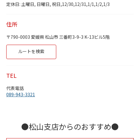
Day of the Week
Hours
日曜日
定休日
定休日: 土曜日, 日曜日, 祝日,12/30,12/31,1/1,1/2,1/3
月曜日
9:30 AM
-
5:30 PM
火曜日
9:30 AM
-
5:30 PM
水曜日
9:30 AM
-
5:30 PM
住所
木曜日
9:30 AM
-
5:30 PM
金曜日
9:30 AM
-
5:30 PM
790-0003
愛媛県
松山市
三番町3-9-3
K-13ビル5階
土曜日
定休日
Link Opens in New Tab
ルートを検索
TEL
代表電話
089-943-3321
●松山支店からのおすすめ●