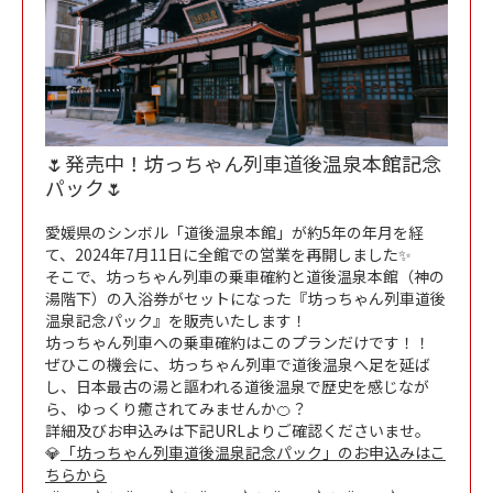
🌷発売中！坊っちゃん列車道後温泉本館記念
パック🌷
愛媛県のシンボル「道後温泉本館」が約5年の年月を経
て、2024年7月11日に全館での営業を再開しました✨
そこで、坊っちゃん列車の乗車確約と道後温泉本館（神の
湯階下）の入浴券がセットになった『坊っちゃん列車道後
温泉記念パック』を販売いたします！
坊っちゃん列車への乗車確約はこのプランだけです！！
ぜひこの機会に、坊っちゃん列車で道後温泉へ足を延ば
し、日本最古の湯と謳われる道後温泉で歴史を感じなが
ら、ゆっくり癒されてみませんか🍊？
詳細及びお申込みは下記URLよりご確認くださいませ。
💎
「坊っちゃん列車道後温泉記念パック」のお申込みはこ
ちらから