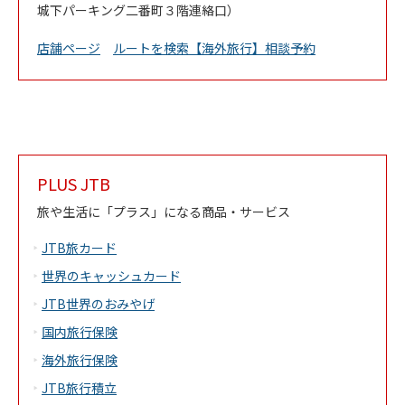
城下パーキング二番町３階連絡口）
Link Opens in New Tab
店舗ページ
ルートを検索
【海外旅行】相談予約
PLUS JTB
旅や生活に「プラス」になる商品・サービス
JTB旅カード
世界のキャッシュカード
JTB世界のおみやげ
国内旅行保険
海外旅行保険
JTB旅行積立