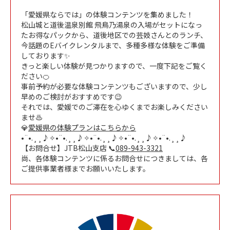
「愛媛県ならでは」の体験コンテンツを集めました！
松山城と道後温泉別館 飛鳥乃湯泉の入場がセットになっ
たお得なパックから、道後地区での芸妓さんとのランチ、
今話題のEバイクレンタルまで、多種多様な体験をご準備
しております✨
きっと楽しい体験が見つかりますので、一度下記をご覧く
ださい🍊
事前予約が必要な体験コンテンツもございますので、少し
早めのご検討がおすすめです😉
それでは、愛媛でのご滞在を心ゆくまでお楽しみください
ませ♨
💎
愛媛県の体験プランはこちらから
•¨•.¸¸♪✧•¨•.¸¸♪✧•¨•.¸¸♪✧•¨•.¸¸♪✧•¨•.¸¸♪
【お問合せ】JTB松山支店 📞
089-943-3321
尚、各体験コンテンツに係るお問合せにつきましては、各
ご提供事業者様までお願いいたします。