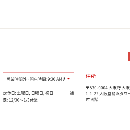
営業時間
住所
営業時間外 ⋅ 開店時間:
9:30 AM
月
530-0004
大阪府
大阪
Day of the Week
Hours
日曜日
定休日
定休日: 土曜日, 日曜日, 祝日 補
1-1-27
大阪堂島浜タワ
月曜日
9:30 AM
-
5:30 PM
付 9階）
足: 12/30～1/3休業
火曜日
9:30 AM
-
5:30 PM
水曜日
9:30 AM
-
5:30 PM
木曜日
9:30 AM
-
5:30 PM
金曜日
9:30 AM
-
5:30 PM
土曜日
定休日