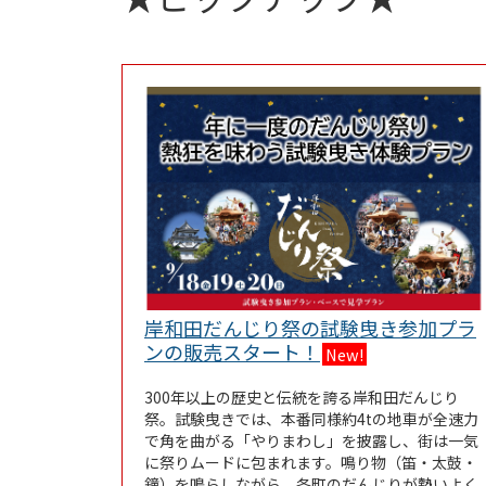
岸和田だんじり祭の試験曳き参加プラ
Link Opens in New
ンの販売スタート！
New!
300年以上の歴史と伝統を誇る岸和田だんじり
祭。試験曳きでは、本番同様約4tの地車が全速力
で角を曲がる「やりまわし」を披露し、街は一気
に祭りムードに包まれます。鳴り物（笛・太鼓・
鐘）を鳴らしながら、各町のだんじりが勢いよく