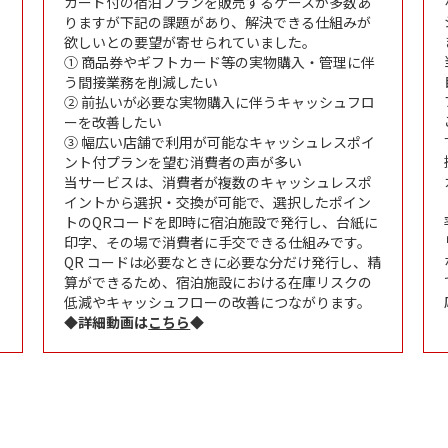
カード付の宿泊プランを販売するケースが多数あ
りますが下記の課題があり、解決できる仕組みが
欲しいとの要望が寄せられていました。
① 商品券やギフトカード等の実物購入・管理に伴
う間接業務を削減したい
② 前払いが必要な実物購入に伴うキャッシュフロ
ーを改善したい
③ 幅広い店舗で利用が可能なキャッシュレスポイ
ント付プランを望む消費者の声が多い
当サービスは、消費者が複数のキャッシュレスポ
イントから選択・交換が可能で、選択したポイン
トのQRコードを即時に宿泊施設で発行し、台紙に
印字、その場で消費者に手交できる仕組みです。
QR コードは必要なときに必要な分だけ発行し、精
算ができるため、宿泊施設における在庫リスクの
低減やキャッシュフローの改善につながります。
◆詳細動画は
こちら
◆