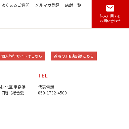
よくあるご質問
メルマガ登録
店舗一覧
法人に関する
お問い合わせ
Link Opens in New Tab
Link Opens in New T
個人旅行サイトはこちら
近隣のJTB店舗はこちら
TEL
市
北区
堂島浜
代表電話
ー7階（総合受
050-1732-4500