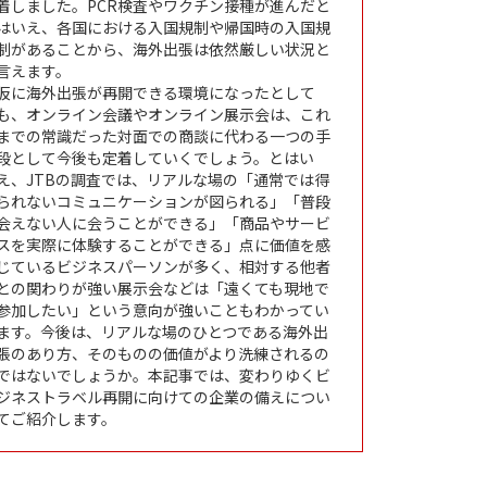
着しました。PCR検査やワクチン接種が進んだと
はいえ、各国における入国規制や帰国時の入国規
制があることから、海外出張は依然厳しい状況と
言えます。
仮に海外出張が再開できる環境になったとして
も、オンライン会議やオンライン展示会は、これ
までの常識だった対面での商談に代わる一つの手
段として今後も定着していくでしょう。とはい
え、JTBの調査では、リアルな場の「通常では得
られないコミュニケーションが図られる」「普段
会えない人に会うことができる」「商品やサービ
スを実際に体験することができる」点に価値を感
じているビジネスパーソンが多く、相対する他者
との関わりが強い展示会などは「遠くても現地で
参加したい」という意向が強いこともわかってい
ます。今後は、リアルな場のひとつである海外出
張のあり方、そのものの価値がより洗練されるの
ではないでしょうか。本記事では、変わりゆくビ
ジネストラベル再開に向けての企業の備えについ
てご紹介します。