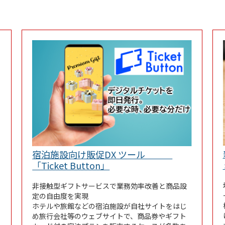
宿泊施設向け販促DX ツール
 Tab
Link Opens in New Tab
「Ticket Button」
非接触型ギフトサービスで業務効率改善と商品設
定の自由度を実現
ホテルや旅館などの宿泊施設が自社サイトをはじ
め旅行会社等のウェブサイトで、商品券やギフト