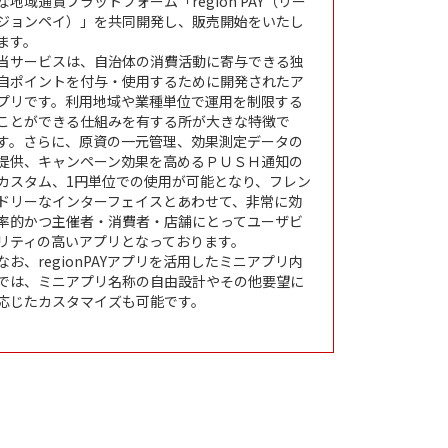
な地域通貨プラットフォーム「region PAY（リー
ジョンペイ）」を共同開発し、販売開始をいたし
ます。
当サービスは、自治体の消費活動に寄与できる独
自ポイントを付与・使用するために開発されたア
プリです。利用地域や業種単位で運用を制限する
ことができる仕組みを有する所が大きな特徴で
す。さらに、原資の一元管理、効果測定データの
提供、キャンペーン効果を高めるＰＵＳＨ通知の
カスタム、1円単位での使用が可能となり、フレン
ドリーなインターフェイスとあわせて、非常に効
率的かつ主催者・消費者・店舗にとってユーザビ
リティの高いアプリとなっております。
なお、regionPAYアプリを活用したミニアプリ内
では、ミニアプリ名称の自由設計やその他要望に
応じたカスタマイズも可能です。